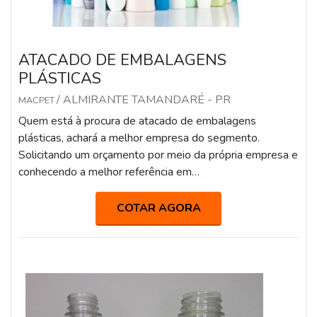
ATACADO DE EMBALAGENS
PLÁSTICAS
/ ALMIRANTE TAMANDARÉ - PR
MACPET
Quem está à procura de atacado de embalagens
plásticas, achará a melhor empresa do segmento.
Solicitando um orçamento por meio da própria empresa e
conhecendo a melhor referência em
qualidade.DIFERENCIAIS IMPORTANTES DE
ATACADO DE EMBALAGENS PLÁSTICASSe alguém
COTAR AGORA
quer achar embalagens plásticas em uma empresa
altamente qualificada, vai até o site da Macpet. É
possível encontrar growler e tampas, focando em
tecnologia e desenvolvimento no q...