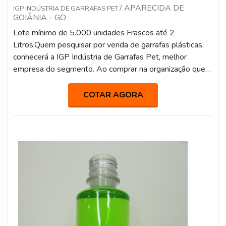
/ APARECIDA DE
IGP INDÚSTRIA DE GARRAFAS PET
GOIÂNIA - GO
Lote mínimo de 5.000 unidades Frascos até 2
Litros.Quem pesquisar por venda de garrafas plásticas,
conhecerá a IGP Indústria de Garrafas Pet, melhor
empresa do segmento. Ao comprar na organização que
mais se destaca no ramo, o cliente receberá um
atendimento de excelência e terá a garantia de adquirir
COTAR AGORA
produtos que solucionem qualquer demanda.MAIS
SOBRE VENDA DE GARRAFAS PLÁSTICASQuem
procura por venda de garrafas plásticas em uma empres...