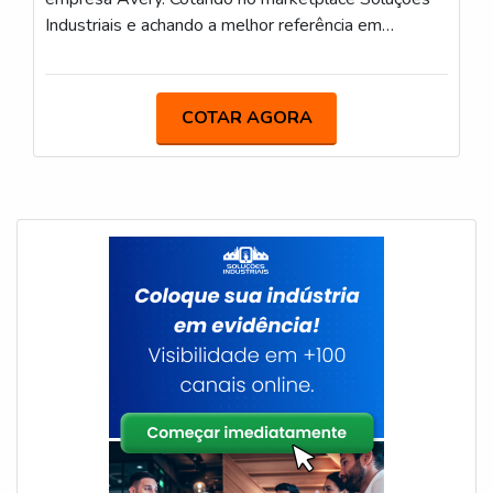
Industriais e achando a melhor referência em
qualidade do mercado.Quando a procura é por onde
comprar tampas de plástico, com os melhores
profissionais da Avery é possível encontrar
COTAR AGORA
assertividade com um produto final que gera
expectativa e apresenta propostas que seguem as
últimas tendências de mercado.DETALHES SOBRE
ONDE COMPRAR TAMPAS DE PLÁSTICOHá
muitas maneiras eficientes de demonstrar
competência e excelência em sua área de atuação. A
Avery foca seus esforços em criar para cada cliente
uma estrutura com: Escritório de alta qualidade
onde são realizadas as atividades; Tecnologias,
técnicas, treinamentos e reciclagem de
conhecimentos que superem possíveis dificuldades;
Catálogo amplo de produtos para as mais diversas
necessidades. Tudo para se certificar que se tenha
onde comprar tampas de plástico com ótima