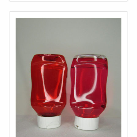
proteção com embalagens para diversos
segmentos.OUTRAS INFORMAÇÕES SOBRE
GROWLERS PET PARA CERVEJAS
ARTESANAISHá muitas maneiras eficientes de
demonstrar competência e excelência em sua área
de atuação. A Macpet centraliza sua estratégia em
oferecer aos parceiros uma estrutura com:
Tecnologia de ponta; Diversas certificações, dentre
elas, ISO9001 e CIF – (Embalagens para contato
com Alimentos junto a Vigilância Sanitária);
Equipamentos de última geração. Tudo para se
certificar que se tenha growlers PET para cervejas
artesanais com ótima qualidade. Sem perder o foco
em growlers PET para cervejas artesanais, é
importante buscar uma empresa que tenha produtos
e serviços com ótima qualidade e proteção, detalhes
que passam despercebidos e podem gerar prejuízo
futuros para os clientes.Isso tudo é a razão pela qual
a Macpet é segura quando falamos do segmento de