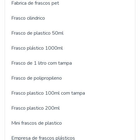
Fabrica de frascos pet
veterinária com ótima qualidade e
precisão.Apresentando produtos de alto padrão, a
Frasco cilindrico
empresa conta com profissionais especializados e
instalações modernas e em bom estado,
Frasco de plastico 50ml
conquistando então a confiança de todos. A Avery é
uma empresa que tem sido preferência no segmento
Frasco plástico 1000ml
pela idoneidade em tudo que faz, garantindo uma
entrega de excelência de ponta a ponta.
Frasco de 1 litro com tampa
Frasco de polipropileno
Frasco plastico 100ml com tampa
Frasco plastico 200ml
Mini frascos de plastico
Empresa de frascos plásticos