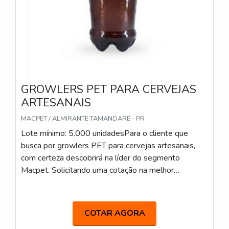
GROWLERS PET PARA CERVEJAS
ARTESANAIS
MACPET / ALMIRANTE TAMANDARÉ - PR
Lote mínimo: 5.000 unidadesPara o cliente que
busca por growlers PET para cervejas artesanais,
com certeza descobrirá na líder do segmento
Macpet. Solicitando uma cotação na melhor
organização do ramo e encontrando a organização
mais competente do ramo.Quando o tema é
growlers PET para cervejas artesanais, com os
COTAR AGORA
profissionais especializados da Macpet atingirá