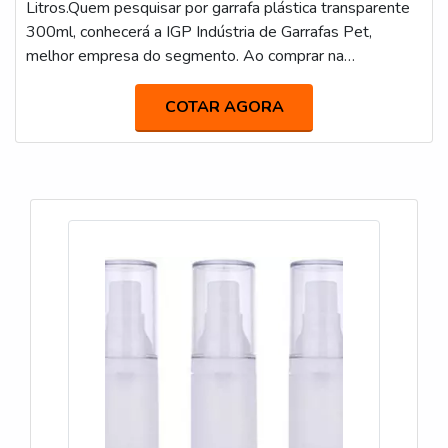
Litros.Quem pesquisar por garrafa plástica transparente
300ml, conhecerá a IGP Indústria de Garrafas Pet,
melhor empresa do segmento. Ao comprar na
organização que mais se destaca no ramo, o cliente
receberá um atendimento de excelência e terá a garantia
COTAR AGORA
de adquirir produtos que solucionem qualquer
demanda.Quando o desejo é por garrafa plástica
transparente 300ml, com os colaboradores da IGP I...