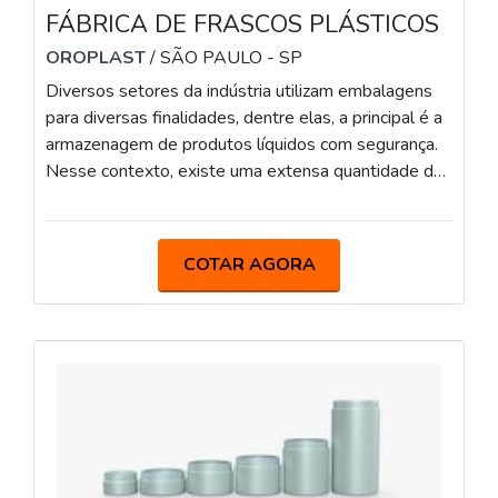
FÁBRICA DE FRASCOS PLÁSTICOS
OROPLAST
/ SÃO PAULO - SP
Diversos setores da indústria utilizam embalagens
para diversas finalidades, dentre elas, a principal é a
armazenagem de produtos líquidos com segurança.
Nesse contexto, existe uma extensa quantidade de
modelos e dimensões, que são fornecidas por uma
fábrica de frascos plásticos. A variedade de
recipientes existentes no mercado se dá,
COTAR AGORA
principalmente, em razão da vasta usabilidade do
produto nos mais variados setores da indústria.A
EMBALAGEM É UTILIZADA EM DIVERSOS
SEGMENTOS Algumas marcas de emb