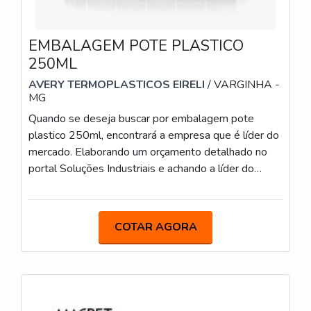
EMBALAGEM POTE PLASTICO
250ML
AVERY TERMOPLASTICOS EIRELI
/ VARGINHA -
MG
Quando se deseja buscar por embalagem pote
plastico 250ml, encontrará a empresa que é líder do
mercado. Elaborando um orçamento detalhado no
portal Soluções Industriais e achando a líder do
segmento.É importante lembrar que o produto deve
sempre ser adquirido com empresas especializadas
no segmento. Esse tipo de cuidado ajuda a garantir a
COTAR AGORA
qualidade e durabilidade dos materiais, além de
evitar prejuízos com substituições frequentes de
produtos ineficazes. Assim, é possível poupar
gastos desnecessários.MAIS INFORMAÇÕES
SOBRE EMBALAGEM POTE PLASTICO