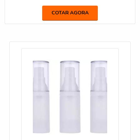
fabricante de frascos, com a equipe da Macpet alcançará
eficiência com embalagens sopradas de PET (frascos,
COTAR AGORA
garrafas, e potes) para diversos segmentos.OUTRAS
INFORMAÇÕES SOBRE FABRICANTE DE
FRASCOSHá muitas maneiras eficientes de demon...