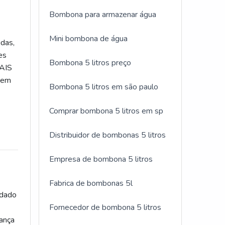
Bombona para armazenar água
Mini bombona de água
idas,
es
Bombona 5 litros preço
MAIS
uem
Bombona 5 litros em são paulo
Comprar bombona 5 litros em sp
 foco
is do
Distribuidor de bombonas 5 litros
ma
o
Empresa de bombona 5 litros
es de
é a
Fabrica de bombonas 5l
ivos;
idado
Fornecedor de bombona 5 litros
os e
rança