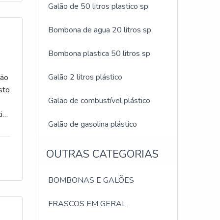
vos
Galão de 50 litros plastico sp
car
os
Bombona de agua 20 litros sp
Bombona plastica 50 litros sp
e
Galão 2 litros plástico
ção
m
sto
das
Galão de combustível plástico
RE
ir
Galão de gasolina plástico
os
e
OUTRAS CATEGORIAS
o,
ade
BOMBONAS E GALÕES
 de
ara
se
FRASCOS EM GERAL