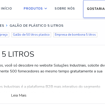
INÍCIO
PRODUTOS
SOBRE NÓS
GOSTARIA
ES
GALÃO DE PLÁSTICO 5 LITROS
 preço
Galão de 50 litros plastico
Empresa de bombona 5 litros
 5 LITROS
s, você só descobre no website Soluções Industriais, solicite di
mente 500 fornecedores ao mesmo tempo gratuitamente a sua
s Industriais é a plataforma B2B mais interativo do segmento
 plástico 5 litros, selecione um dos anuciantes logo a seguir:
Leia Mais