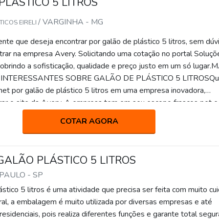
PLÁSTICO 5 LITROS
/ VARGINHA - MG
ICOS EIRELI
nte que deseja encontrar por galão de plástico 5 litros, sem dúv
trar na empresa Avery. Solicitando uma cotação no portal Soluçõ
cobrindo a sofisticação, qualidade e preço justo em um só lugar.
INTERESSANTES SOBRE GALÃO DE PLÁSTICO 5 LITROSQ
net por galão de plástico 5 litros em uma empresa inovadora,
ar o site da Avery. A empresa tem em seu escopo frascos pet e
a veterinária, garantindo a satisfação da venda à entrega final, com
COTAR AGORA
e.Não obstante, quando falamos em galão de plástico 5 litros, ma
 lucratividade, deve oferecer produtos e serviços que tenham óti
lente custo-benefício, características simples mas que mostram 
ALÃO PLÁSTICO 5 LITROS
 da empresa com seus clientes.Existem muitas formas diferent
 PAULO - SP
cimento e autoridade em sua área de atuação. Por que a Avery 
do pesquisar por galão de plástico 5 litros: Colaboradores proat
stico 5 litros é uma atividade que precisa ser feita com muito cu
 vasta experiência nas diversas áreas de atuação; Equipe de alta
ral, a embalagem é muito utilizada por diversas empresas e até
ório de alta qualidade onde são realizadas as atividades; Cuidad
esidenciais, pois realiza diferentes funções e garante total segu