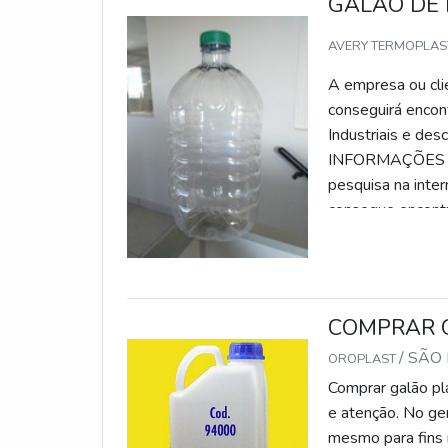
GALÃO DE 
AVERY TERMOPLAST
A empresa ou clie
conseguirá encon
Industriais e des
INFORMAÇÕES 
pesquisa na inter
consegue encontr
frascos para linh
total na qualidad
que visar apenas
qualidade e exce
COMPRAR G
comprometimento
/ SÃO
demonstrar conhe
OROPLAST
melhor opção quan
Comprar galão plá
Profissionais com
e atenção. No ge
qualidade; Escrit
mesmo para fins r