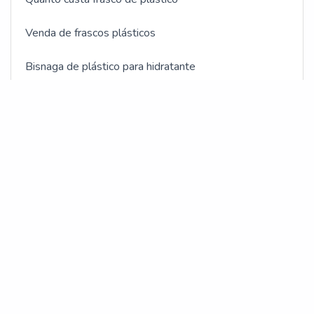
Venda de frascos plásticos
Bisnaga de plástico para hidratante
Bisnagas plásticas cosméticos
Fabricante bisnagas plásticas
Frasco para indústria veterinária
Frasco acinturado para cosmético
Frasco acinturado
OUTRAS CATEGORIAS
Frasco para cosmético
BOMBONAS E GALÕES
Frasco para produtos veterinários
FRASCOS EM GERAL