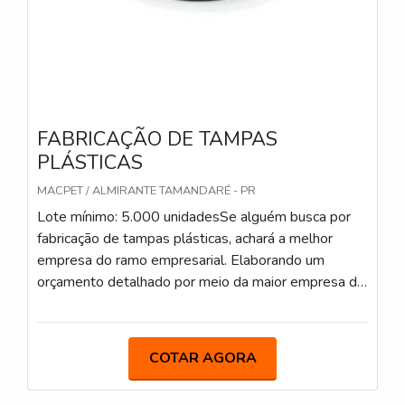
FABRICAÇÃO DE TAMPAS
PLÁSTICAS
MACPET / ALMIRANTE TAMANDARÉ - PR
Lote mínimo: 5.000 unidadesSe alguém busca por
fabricação de tampas plásticas, achará a melhor
empresa do ramo empresarial. Elaborando um
orçamento detalhado por meio da maior empresa da
área e achando a organização mais competente do
ramo.É importante lembrar que o produto deve
sempre ser adquirido com empresas especializadas
COTAR AGORA
no segmento. Esse tipo de cuidado ajuda a garantir a
qualidade e durabilidade dos materiais, além de