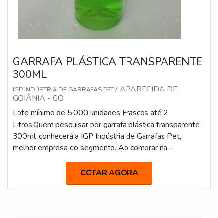
GARRAFA PLÁSTICA TRANSPARENTE
300ML
/ APARECIDA DE
IGP INDÚSTRIA DE GARRAFAS PET
GOIÂNIA - GO
Lote mínimo de 5.000 unidades Frascos até 2
Litros.Quem pesquisar por garrafa plástica transparente
300ml, conhecerá a IGP Indústria de Garrafas Pet,
melhor empresa do segmento. Ao comprar na
organização que mais se destaca no ramo, o cliente
receberá um atendimento de excelência e terá a garantia
COTAR AGORA
de adquirir produtos que solucionem qualquer
demanda.Quando o desejo é por garrafa plástica
transparente 300ml, com os colaboradores da IGP I...