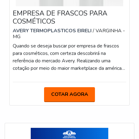
EMPRESA DE FRASCOS PARA
COSMÉTICOS
AVERY TERMOPLASTICOS EIRELI
/ VARGINHA -
MG
Quando se deseja buscar por empresa de frascos
para cosméticos, com certeza descobrirá na
referência do mercado Avery. Realizando uma
cotação por meio do maior marketplace da américa
latina e achando a líder em qualidade. Quando o
tema é empresa de frascos para cosméticos, com a
Avery conseguirá proteção com pagamento
COTAR AGORA
acessível.UM POUCO MAIS SOBRE EMPRESA DE
FRASCOS PARA COSMÉTICOSHá muitas maneiras
eficientes de demonstrar competência e excelência
em sua área de atuação. A Avery canaliza sua
energia em proporcionar aos clientes uma estrutura
com: Escritório de alta qualidade onde são