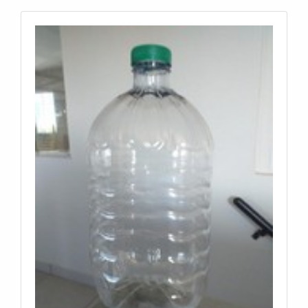
evitar prejuízos com substituições frequentes de
produtos que não cumprem com suas funções
adequadamente. Assim, é possível poupar gastos
desnecessários.MAIS SOBRE FABRICAÇÃO DE
TAMPAS PLÁSTICASQuem quer encontrar
fabricação de tampas plásticas em uma empresa
segura, encontra na Macpet. Com grande expressão
de mercado quando o assunto é potes e tampas,
oferecendo o que há de melhor em tecnologia ao
cliente.Ainda tratando-se de fabricação de tampas
plásticas, sempre deve-se buscar uma empresa que
tenha produtos e serviços com ótima qualidade e
proteção, detalhes que passam despercebidos e
podem gerar prejuízo futuros para os
clientes.Existem muitas formas diferentes de
demonstrar conhecimento e autoridade em sua área
de atuação. Por que a Macpet é destaque quando o
assunto for fabricação de tampas plásticas:
Comprometida com os serviços; Responsável;