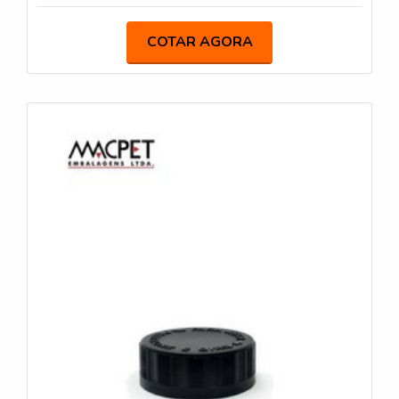
no armazenamento de cremes, loções e géis, sendo
compatível com diferentes tipos de tampas e
COTAR AGORA
válvulas. Possuímos diversos modelos.