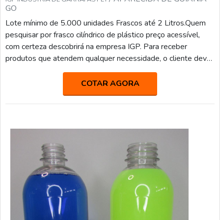
GO
Lote mínimo de 5.000 unidades Frascos até 2 Litros.Quem
pesquisar por frasco cilíndrico de plástico preço acessível,
com certeza descobrirá na empresa IGP. Para receber
produtos que atendem qualquer necessidade, o cliente deve
escolher uma organização que se destaque por um bom
suporte pré-venda e tenha ampla experiência no ramo.MAIS
COTAR AGORA
SOBRE FRASCO CILÍNDRICO DE PLÁSTICO PREÇO
JUSTOSe alguém quer achar frasco cilíndrico de plástico
preço ...