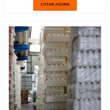
de adquirir produtos que solucionem qualquer
COTAR AGORA
demanda.Quando a procura é por frascos plásticos preço
justo, com os profissionais especializados da IGP
Indústria de Garrafas PET o cliente obterá excelente
custo-benefício e suporte via WhatsApp.MAIS SOBRE
FRASCOS PLÁSTICOS PREÇO ACESSÍVELA IGP
Indústria de Garrafas PET canaliza seus esforços em
proporcionar para os parceiros uma estrutura com
escritório de alta qualidade onde são realizadas as
atividades e estrutura suficiente para atender todas as
demandas, tudo isso para oferecer frascos plásticos
preço justo com precisão.Há muitas maneiras eficientes
de uma companhia demonstrar competência, excelência e
destaque em sua área de atuação. A IGP Indústria de
Garrafas PET se mostra referência por ter:
Colaboradores eficientes; Atendimento personalizado;
Amplo estoque de produtos; Ótimo preço. Ainda
focando em frascos plásticos preço acessível, sempre
deve-se buscar uma empresa que tenha produtos e