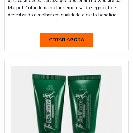
para cosméticos, certeza que descobrirá no website da
Macpet. Cotando na melhor empresa do segmento e
descobrindo a melhor em qualidade e custo benefício.
Quando o desejo é por fabricantes de frascos plásticos
para cosméticos, na Macpet conseguirá precisão com
qualidade certificada.DETALHES SOBRE
COTAR AGORA
FABRICANTES DE FRASCOS PLÁSTICOS PARA
COSMÉTICOSHá muitas maneiras eficientes de
demonstrar competência e excelência em sua área de
atuação. A Macpet centraliza sua energia em
proporcionar aos clientes uma estrutura com: Escritório
de alta qualidade onde são realizadas as atividades;
Máquinas modernas; Tecnologia de ponta. Tudo isso
para oferecer fabricante de frascos plásticos para
cosméticos com proteção. Ainda focando em fabricantes
de frascos plásticos para cosméticos, deve-se descartar
empresas que não tenham produtos e serviços com
ótima qualidade e excelente custo-benefício, pequenos
detalhes, mas de grande valia para saber a procedência e