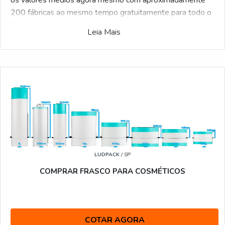
os valores médios agora mesmo com aproximadamente
200 fábricas ao mesmo tempo gratuitamente para todo o
Brasil
Leia Mais
Possuindo centenas de distribuidores, o Soluções
Industriais é o facilitador B2B mais completo do
segmento. Para fazer um orçamento de Frasco cilíndrico
de plástico preço, selecione um dos anuciantes a seguir:
LUDPACK
/ SP
COMPRAR FRASCO PARA COSMÉTICOS
COTAR AGORA