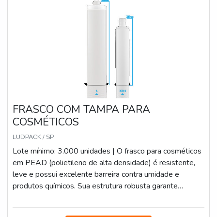
ponta.Aproveite a visita para acessar o nosso site e
saber mais sobre a empresa, nossos serviços e
produtos. Se preferir, entre em contato com um dos
nossos consultores e solicite um orçamento!
FRASCO COM TAMPA PARA
COSMÉTICOS
LUDPACK / SP
Lote mínimo: 3.000 unidades | O frasco para cosméticos
em PEAD (polietileno de alta densidade) é resistente,
leve e possui excelente barreira contra umidade e
produtos químicos. Sua estrutura robusta garante
durabilidade e segurança no armazenamento de cremes,
loções e géis, sendo compatível com diferentes tipos de