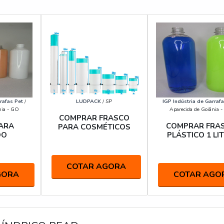
rafas Pet
/
LUDPACK
/ SP
IGP Indústria de Garrafa
nia - GO
Aparecida de Goiânia 
COMPRAR FRASCO
ARA
COMPRAR FRA
PARA COSMÉTICOS
OO
PLÁSTICO 1 LI
COTAR AGORA
GORA
COTAR AGO