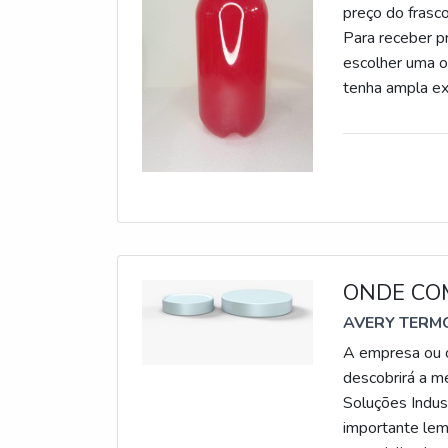
preço do frasco
Para receber p
escolher uma 
tenha ampla ex
plástico 1l, c
para indústr
FRASCO PLÁSTI
parceiros uma e
atividades e e
oferecer preço
uma companhia
atuação. A IGP 
ONDE CO
Atendimento pe
AVERY TERMO
focando na qua
A empresa ou c
que não tenham
descobrirá a m
benefício, pon
Soluções Indus
que visam apena
importante lem
razão pela qua