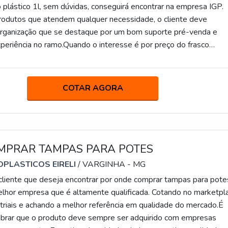
 plástico 1l, sem dúvidas, conseguirá encontrar na empresa IGP.
rodutos que atendem qualquer necessidade, o cliente deve
organização que se destaque por um bom suporte pré-venda e
periência no ramo.Quando o interesse é por preço do frasco
om a IGP o cliente obterá ótima qualidade e as melhores soluções
ias de diversos ramos.DIFERENCIAIS IMPORTANTES DE PREÇO
CO 1LA IGP canaliza seus esforços em proporcionar para os
COTAR AGORA
strutura com escritório de alta qualidade onde são realizadas as
strutura suficiente para atender todas as demandas, tudo isso par
 do frasco plástico 1l com precisão.Há muitas maneiras eficientes
 demonstrar competência, excelência e destaque em sua área d
se mostra referência por ter: Colaboradores eficientes;
MPRAR TAMPAS PARA POTES
rsonalizado; Amplo estoque de produtos; Ótimo preço. Ainda
PLASTICOS EIRELI
/ VARGINHA - MG
lidade em preço do frasco plástico 1l, deve-se descartar empres
liente que deseja encontrar por onde comprar tampas para pote
 produtos e serviços com ótima qualidade e excelente custo-
elhor empresa que é altamente qualificada. Cotando no marketpl
tos importantes que ficam de fora no planejamento de empresas
triais e achando a melhor referência em qualidade do mercado.É
s o lucro, deixando a desejar nos outros fatores.Isso tudo é a
brar que o produto deve sempre ser adquirido com empresas
l a IGP é uma empresa comprometida com seus serviços no