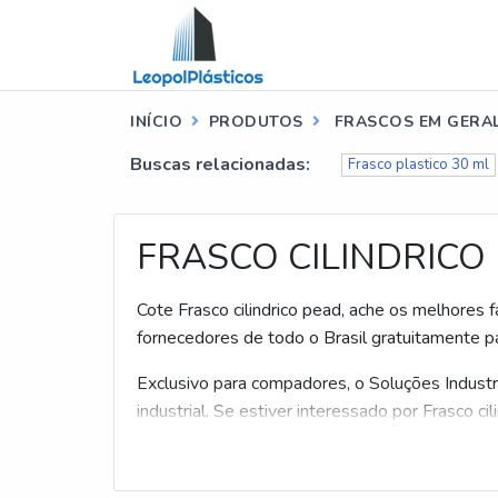
INÍCIO
PRODUTOS
FRASCOS EM GERA
Buscas relacionadas:
Frasco plastico 30 ml
FRASCO CILINDRICO
Cote Frasco cilindrico pead, ache os melhores
fornecedores de todo o Brasil gratuitamente pa
Exclusivo para compadores, o Soluções Industr
industrial. Se estiver interessado por Frasco c
selecione uma ou mais das empresas a seguir: