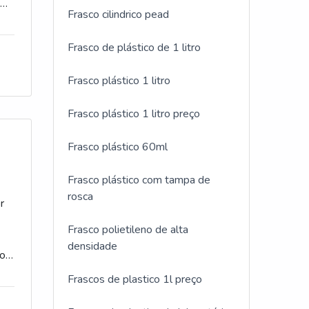
e
l,
Frasco cilindrico pead
es
ca
Frasco de plástico de 1 litro
e
o
 da
Frasco plástico 1 litro
Frasco plástico 1 litro preço
Frasco plástico 60ml
es
Frasco plástico com tampa de
Por
rosca
r
Frasco polietileno de alta
ry
densidade
io
Frascos de plastico 1l preço
ar
 em