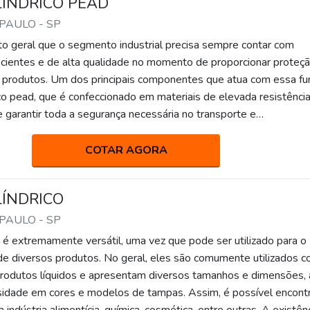
LÍNDRICO PEAD
 PAULO - SP
o geral que o segmento industrial precisa sempre contar com
cientes e de alta qualidade no momento de proporcionar proteç
 produtos. Um dos principais componentes que atua com essa fu
rico pead, que é confeccionado em materiais de elevada resistênci
 garantir toda a segurança necessária no transporte e
 insumos, principalmente quando se trata da indústria alimentíci
COTAR AGORA
LÍNDRICO
 PAULO - SP
co é extremamente versátil, uma vez que pode ser utilizado para o
 diversos produtos. No geral, eles são comumente utilizados 
rodutos líquidos e apresentam diversos tamanhos e dimensões,
sidade em cores e modelos de tampas. Assim, é possível encont