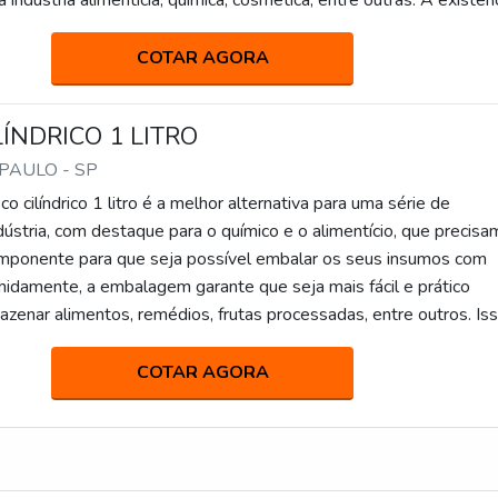
 indústria alimentícia, química, cosmética, entre outras. A existên
ariedade em modelos de tampas ocorre por causa da necessidad
COTAR AGORA
ÍNDRICO 1 LITRO
 PAULO - SP
o cilíndrico 1 litro é a melhor alternativa para uma série de
ústria, com destaque para o químico e o alimentício, que precisa
mponente para que seja possível embalar os seus insumos com
idamente, a embalagem garante que seja mais fácil e prático
azenar alimentos, remédios, frutas processadas, entre outros. Is
é um produto de elevada resistência, sendo capaz de assegurar q
es
COTAR AGORA