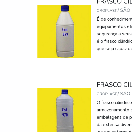
FRASCO CI
/ SÃO
OROPLAST
É de conheciment
equipamentos efi
segurança a seus
é o frasco cilínd
que seja capaz de
armazenamento de
química, tendo e
FRASCO CI
/ SÃO
OROPLAST
O frasco cilíndri
armazenamento de
embalagens de p
da extensa diver