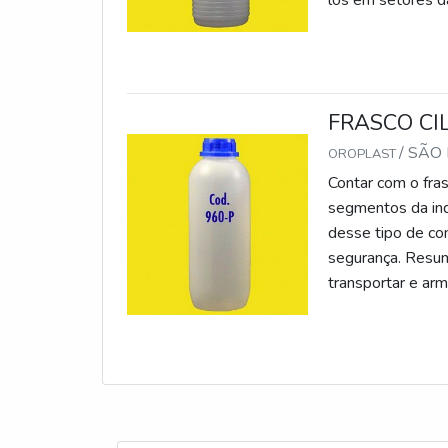
los em setores da
de uma grande v
aplicaç
FRASCO CIL
/ SÃO
OROPLAST
Contar com o frasc
segmentos da ind
desse tipo de co
segurança. Resum
transportar e arm
porque o frasco 
insumos present