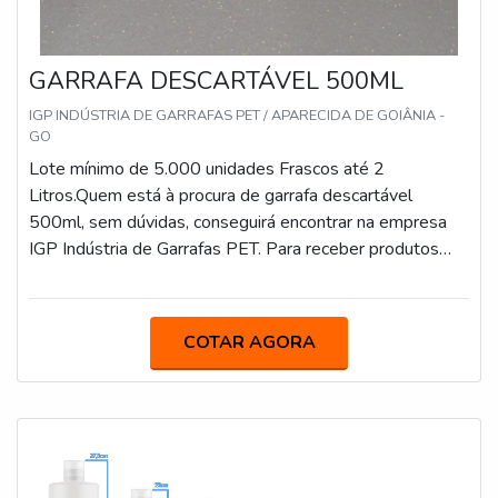
GARRAFA DESCARTÁVEL 500ML
IGP INDÚSTRIA DE GARRAFAS PET / APARECIDA DE GOIÂNIA -
GO
Lote mínimo de 5.000 unidades Frascos até 2
Litros.Quem está à procura de garrafa descartável
500ml, sem dúvidas, conseguirá encontrar na empresa
IGP Indústria de Garrafas PET. Para receber produtos
que atendem qualquer necessidade, o cliente deve
escolher uma organização que se destaque por um bom
suporte pré-venda e tenha ampla experiência no
COTAR AGORA
ramo.Quando o tema é garrafa descartável 500ml, na
IGP Indústria de Garrafas PET o cliente encontrará
excelente custo-benefício e suporte via
WhatsApp.DIFERENCIAIS IMPORTANTES DE
GARRAFA DESCARTÁVEL 500MLA IGP Indústria de
Garrafas PET foca sua estratégia em criar uma estrutura