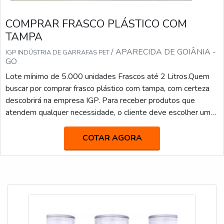
COMPRAR FRASCO PLÁSTICO COM
TAMPA
/ APARECIDA DE GOIÂNIA -
IGP INDÚSTRIA DE GARRAFAS PET
GO
Lote mínimo de 5.000 unidades Frascos até 2 Litros.Quem
buscar por comprar frasco plástico com tampa, com certeza
descobrirá na empresa IGP. Para receber produtos que
atendem qualquer necessidade, o cliente deve escolher uma
organização que se destaque por um bom suporte pré-venda
e tenha ampla experiência no ramo. Quando a temática é
COTAR AGORA
comprar frasco plástico com tampa, com os profissionais da
IGP o cliente encontrará precisão e suporte ...