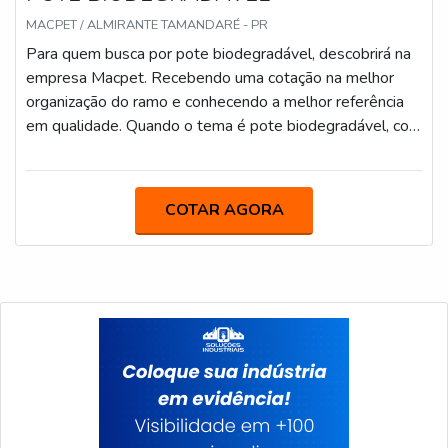
MACPET / ALMIRANTE TAMANDARÉ - PR
Para quem busca por pote biodegradável, descobrirá na
empresa Macpet. Recebendo uma cotação na melhor
organização do ramo e conhecendo a melhor referência
em qualidade. Quando o tema é pote biodegradável, com
os profissionais especializados da Macpet poderá contar
com precisão e com ótimo custo-benefício.MAIS
DETALHES INTERESSANTES SOBRE POTE
COTAR AGORA
BIODEGRADÁVELHá muitas maneiras eficientes de
demonstrar competência e excelência em sua área de
atuação. A Macpet foca sua energia em produzir um
estrutura para os parceiros com: Escritório de alta
qualidade onde são realizadas as atividades; Máquinas
modernas; Tecnologia de ponta. Tudo para oferecer pote
biodegradável com proteção. Ainda focando na qualidade
em pote biodegradável, é importante buscar uma
empresa que tenha produtos e serviços com ótima
qualidade e excelente custo-benefício, pequenos