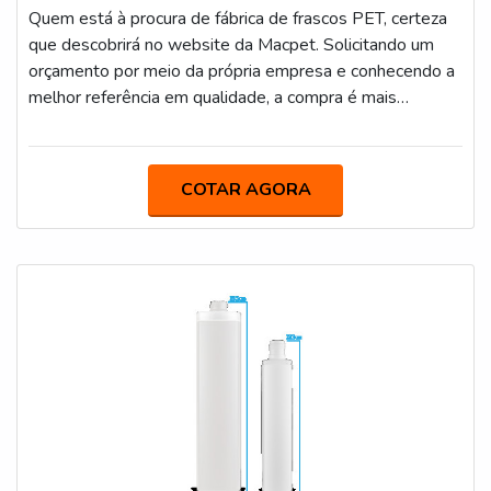
Quem está à procura de fábrica de frascos PET, certeza
que descobrirá no website da Macpet. Solicitando um
orçamento por meio da própria empresa e conhecendo a
melhor referência em qualidade, a compra é mais
segura.É importante lembrar que o produto deve ser
adquirido com empresas especializadas. Esse tipo de
cuidado ajuda a garantir a qualidade e durabilidade dos
COTAR AGORA
materiais, além de evitar prejuízos com substituições
frequentes de produtos que não cumprem com suas
funções adequadamente. Assim, é possível poupar
gastos desnecessários.DIFERENCIAIS IMPORTANTES
DA FÁBRICA DE FRASCOS PETQuem procura por
fábrica de frascos PET em uma empresa segura, vai até o
site da Macpet. É possível encontrar garrafas e potes,
visando sempre a qualidade final para a fidelização do
cliente.Ainda tratando-se da fábrica de frascos PET, é
importante buscar uma empresa que tenha produtos e
serviços com ótima qualidade e excelente custo-