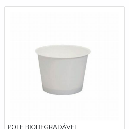
desenvolvimento no que gera resultado e qualidade para
os clientes.QUALIDADES E PONTOS FORTES DA
EMPRESAApenas na IGP Indústria de Garrafas PET é
possível encontrar o que há de melhor em garrafas PET.
São diversas opções de itens oferecidos, como
embalagem pet 2 litros e tampa flip top com ótima
qualidade e proteção.Com o objetivo de trazer a
satisfação a todos os clientes, a empresa entende que
seu melhor destaque é conquistar a confiança de cada
um. Tudo isso só é possível através do investimento em
equipamentos modernos e profissionais experientes.A
IGP Indústria de Garrafas PET é uma empresa que tem
despontado no mercado por toda seriedade e qualidade,
o que fecha o ciclo de entrega com excelência para cada
cliente.
POTE BIODEGRADÁVEL