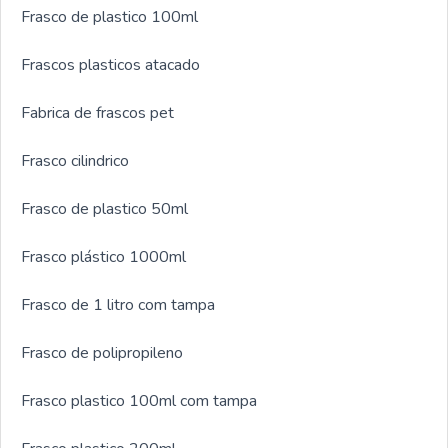
Frasco de plastico 100ml
clientes no mercado.Aproveite a visita para acessar o
nosso site e saber mais sobre a empresa, nossos
Frascos plasticos atacado
serviços e produtos. Se preferir, entre em contato com
um dos nossos consultores e solicite um orçamento!
Fabrica de frascos pet
Frasco cilindrico
Frasco de plastico 50ml
Frasco plástico 1000ml
Frasco de 1 litro com tampa
Frasco de polipropileno
Frasco plastico 100ml com tampa