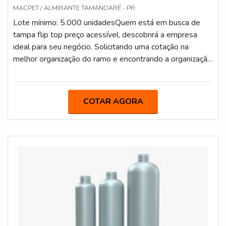
MACPET / ALMIRANTE TAMANDARÉ - PR
Lote mínimo: 5.000 unidadesQuem está em busca de
tampa flip top preço acessível, descobrirá a empresa
ideal para seu negócio. Solicitando uma cotação na
melhor organização do ramo e encontrando a organização
mais competente do ramo. Quando o desejo é por tampa
flip top preço, na Macpet poderá contar com precisão e
com comprometimento com os resultados dos
COTAR AGORA
clientes.OUTRAS INFORMAÇÕES SOBRE TAMPA
FLIP TOP PREÇOHá muitas maneiras eficientes de
demonstrar competência e excelência em sua área de
atuação. A Macpet centraliza sua estratégia em criar aos
parceiros uma estrutura com: Diversas certificações,
dentre elas, ISO9001 e CIF – (Embalagens para contato
com Alimentos junto a Vigilância Sanitária);
Equipamentos de última geração; Estrutura suficiente
para atender todas as demandas. Tudo para se certificar
que se tenha tampa flip top preço justo e com ótima