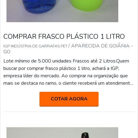
COMPRAR FRASCO PLÁSTICO 1 LITRO
/ APARECIDA DE GOIÂNIA -
IGP INDÚSTRIA DE GARRAFAS PET
GO
Lote mínimo de 5.000 unidades Frascos até 2 Litros.Quem
buscar por comprar frasco plástico 1 litro, achará a IGP,
empresa líder do mercado. Ao comprar na organização que
mais se destaca no ramo, o cliente receberá um atendimento
de excelência e terá a garantia de adquirir produtos que
solucionem qualquer demanda.MAIS INFORMAÇÕES
COTAR AGORA
SOBRE COMPRAR FRASCO PLÁSTICO 1 LITROSe alguém
quer achar comprar frasco plástico 1 litro em uma empresa
alta...