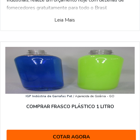
Industriais, realize um orçamento hoje com dezenas de
fornecedores gratuitamente para todo o Brasil
Leia Mais
Possuindo milhares de fornecedores, o Soluções
Industriais é o facilitador online B2B mais interativo do
ramo. Para receber uma cotação de Comprar frasco
plastico 1l em sp, selecione um dos anuciantes listados
adiante:
IGP Indústria de Garrafas Pet
/ Aparecida de Goiânia - GO
COMPRAR FRASCO PLÁSTICO 1 LITRO
COTAR AGORA