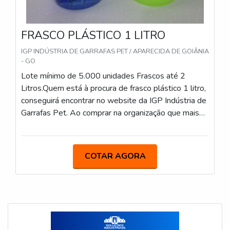
FRASCO PLÁSTICO 1 LITRO
IGP INDÚSTRIA DE GARRAFAS PET / APARECIDA DE GOIÂNIA
- GO
Lote mínimo de 5.000 unidades Frascos até 2
Litros.Quem está à procura de frasco plástico 1 litro,
conseguirá encontrar no website da IGP Indústria de
Garrafas Pet. Ao comprar na organização que mais
se destaca no ramo, o cliente receberá um
atendimento de excelência e terá a garantia de
adquirir produtos que solucionem qualquer
COTAR AGORA
demanda.Quando o tema é frasco plástico 1 litro,
com a melhor mão de obra da IGP Indústria de
Garrafas Pet o cliente encontrará assertividade e
comprometimento com o resultado final.MAIS
DETALHES SOBRE FRASCO PLÁSTICO 1 LITROA
IGP Indústria de Garrafas Pet canaliza sua energia