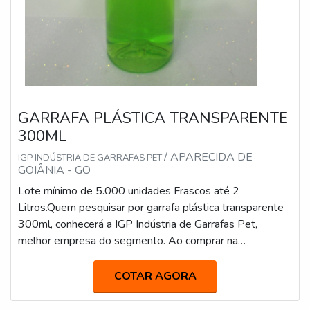
GARRAFA PLÁSTICA TRANSPARENTE
300ML
/ APARECIDA DE
IGP INDÚSTRIA DE GARRAFAS PET
GOIÂNIA - GO
Lote mínimo de 5.000 unidades Frascos até 2
Litros.Quem pesquisar por garrafa plástica transparente
300ml, conhecerá a IGP Indústria de Garrafas Pet,
melhor empresa do segmento. Ao comprar na
organização que mais se destaca no ramo, o cliente
receberá um atendimento de excelência e terá a garantia
COTAR AGORA
de adquirir produtos que solucionem qualquer
demanda.Quando o desejo é por garrafa plástica