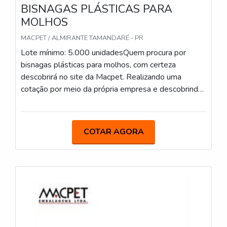
BISNAGAS PLÁSTICAS PARA
MOLHOS
MACPET / ALMIRANTE TAMANDARÉ - PR
Lote mínimo: 5.000 unidadesQuem procura por
bisnagas plásticas para molhos, com certeza
descobrirá no site da Macpet. Realizando uma
cotação por meio da própria empresa e descobrindo
a sofisticação, qualidade e preço justo em um só
lugar.Quando o quesito é bisnagas plásticas para
molhos, com a melhor mão de obra da Macpet
COTAR AGORA
poderá contar com excelente custo-benefício e com
embalagens para diversos segmentos.MAIS SOBRE
BISNAGAS PLÁSTICAS PARA MOLHOSHá muitas
maneiras eficientes de demonstrar competência e
excelência em sua área de atuação. A Macpet foca
seus recursos em produzir uma estrutura para os
parceiros com: Diversas certificações, dentre elas,
ISO9001 e CIF – (Embalagens para contato com