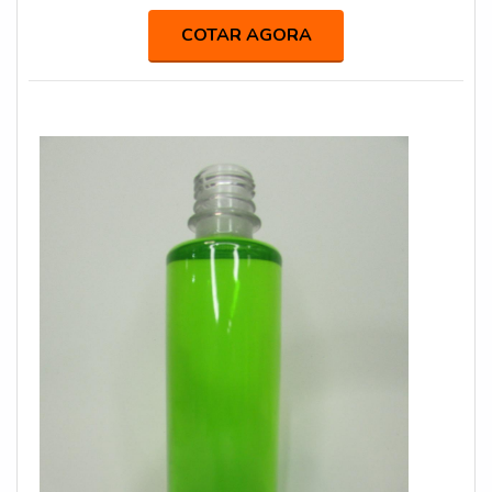
mais se destaca no ramo, o cliente receberá um
atendimento de excelência e terá a garantia de adquirir
COTAR AGORA
produtos que solucionem qualquer demanda.MAIS
SOBRE VENDA DE GARRAFAS PLÁSTICASQuem
procura por venda de garrafas plásticas em uma empres...