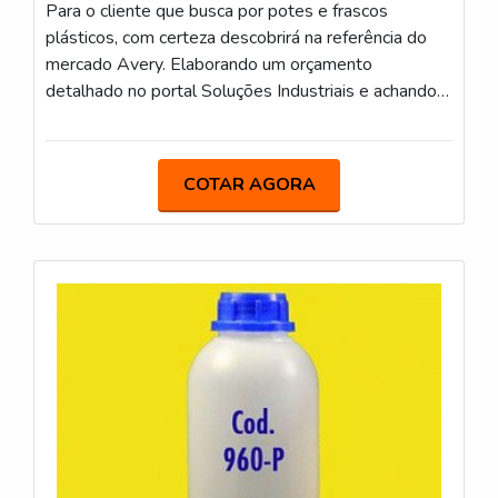
Para o cliente que busca por potes e frascos
plásticos, com certeza descobrirá na referência do
mercado Avery. Elaborando um orçamento
detalhado no portal Soluções Industriais e achando a
líder do segmento.É importante lembrar que o
produto deve sempre ser adquirido com empresas
especializadas no segmento. Esse tipo de cuidado
COTAR AGORA
ajuda a garantir a qualidade e durabilidade dos
materiais, além de evitar prejuízos com substituições
frequentes de produtos ineficazes. Assim, é possível
poupar gastos desnecessários.INFORMAÇÕES
RELEVANTES SOBRE POTES E FRASCOS
PLÁSTICOSSe alguém quer achar frascos plásticos
em uma empresa altamente qualificada, se depara
com a Avery. Uma empresa com alto know-how em
bisnagas para cosméticos e frascos para linha
veterinária, garantindo a satisfação da venda à
entrega final, com foco total na qualidade.Ainda
focando em potes e frascos plásticos, na essência