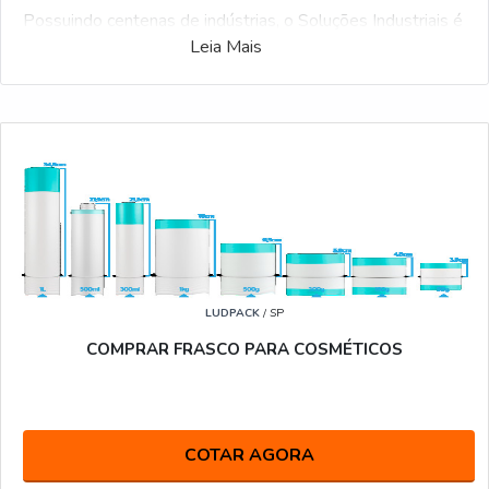
Possuindo centenas de indústrias, o Soluções Industriais é
Leia Mais
a plataforma B2B mais completo do setor. Para solicitar
um orçamento de Frascos de plástico, clique em um ou
mais dos anuciantes logo a seguir:
LUDPACK
/ SP
COMPRAR FRASCO PARA COSMÉTICOS
COTAR AGORA