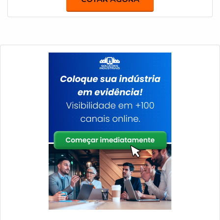
clientes.QUALIDADE COMPROVADA NO
SEGMENTOSomente na IGP Indústria de Garrafas Pet
tem o que há de melhor no ramo de garrafas PET. São
opções variadas que a empresa oferece, como frasco
cilíndrico e tampa flip top com ótima qualidade e
precisão.Apresentando produtos de alto padrão, a
empresa conta com profissionais especializados e
instalações modernas e em bom estado, conquistando
então a confiança de todos. A IGP Indústria de Garrafas
Pet é uma empresa que tem feito a diferença no
mercado pela idoneidade em tudo que faz, o que garante
uma entrega de excelência de ponta a ponta.