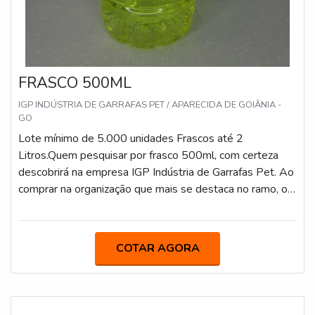
FRASCO 500ML
IGP INDÚSTRIA DE GARRAFAS PET / APARECIDA DE GOIÂNIA -
GO
Lote mínimo de 5.000 unidades Frascos até 2
Litros.Quem pesquisar por frasco 500ml, com certeza
descobrirá na empresa IGP Indústria de Garrafas Pet. Ao
comprar na organização que mais se destaca no ramo, o
cliente receberá um atendimento de excelência e terá a
garantia de adquirir produtos que solucionem qualquer
demanda.Quando a questão é frasco 500ml, na IGP
COTAR AGORA
Indústria de Garrafas Pet o cliente encontrará ótima
qualidade e as melhores soluções para indústrias de
diversos ramos.ALGUNS DETALHES SOBRE FRASCO
500MLA IGP Indústria de Garrafas Pet foca sua