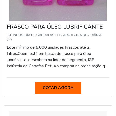
FRASCO PARA ÓLEO LUBRIFICANTE
IGP INDÚSTRIA DE GARRAFAS PET / APARECIDA DE GOIÂNIA -
GO
Lote mínimo de 5.000 unidades Frascos até 2
Litros.Quem está em busca de frasco para óleo
lubrificante, descobrirá na líder do segmento, IGP
Indústria de Garrafas Pet. Ao comprar na organização que
mais se destaca no ramo, o cliente receberá um
atendimento de excelência e terá a garantia de adquirir
produtos que solucionem qualquer demanda.OUTRAS
COTAR AGORA
INFORMAÇÕES SOBRE FRASCO PARA ÓLEO
LUBRIFICANTESe alguém quer achar frasco para óleo
lubrificante em uma empresa que preza pela segurança,
encontra o site da IGP Indústria de Garrafas Pet.
Companhia especializada em tampa rollon e garrafa