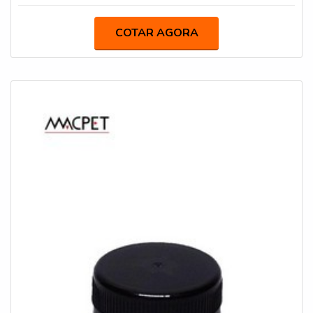
com vasta experiência na área de atuação; Diversas
sempre ser adquirido com empresas especializadas no
opções de pagamento disponíveis; Amplo estoque de
segmento. Esse tipo de cuidado ajuda a garantir a
COTAR AGORA
produtos; Logística planejada para entregas em curto
qualidade e durabilidade dos materiais, além de evitar
prazo; Comprometimento com o resultado
prejuízos com substituições frequentes de produtos
final.DIFERENCIAIS PERTINENTES DA IGP Indústria de
ineficazes. Assim, é possível poupar gastos
Garrafas PetSomente na IGP Indústria de Garrafas Pet
desnecessários.MAIS SOBRE FORNECEDOR DE
tem o que há de melhor no mercado de frasco para óleo
TAMPAS PARA EMBALAGENSQuem quer encontrar
lubrificante. São opções variadas que a empresa oferece,
um fornecedor de tampas para embalagens altamente
como frasco cilíndrico e tampa flip top.É uma empresa
qualificado, encontra na internet a Avery. Empresa
responsável e comprometida com seus serviços,
especializada em bisnagas para cosméticos e tampas
conquistas adquiridas porque investiu em uma estrutura
para potes, disponibilizando tudo que há de mais atual
que hoje conta com escritório de alta qualidade onde são
para garantir a qualidade final para cada cliente.Ainda
realizadas as atividades e logística planejada para
com uma visão analítica sobre fornecedor de tampas para
entregas em curto prazo. Todos esses fatores,
embalagens, mais do que visar apenas lucratividade,
agregados a uma equipe multidisciplinar de consultores
deve oferecer produtos e serviços que tenham ótima
associados e colaboradores eficientes, garantem o
qualidade e precisão, pequenos detalhes, mas de grande
sucesso de cada cliente de ponta a ponta.
valia para saber a procedência e seriedade da
empresa.Existem muitas formas diferentes de
demonstrar conhecimento e autoridade em sua área de