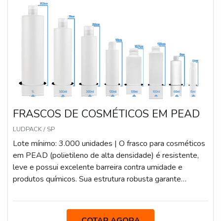
estratégia em proporcionar aos clientes uma estrutura
com escritório de alta qualidade onde são realizadas as
atividades e estrutura suficiente para atender todas as
demandas, tudo para garantir frasco 500ml com
proteção.Há muitas maneiras eficientes de uma
companhia demonstrar competência, excelência e
destaque em sua área de atuação. A IGP Indústria de
Garrafas Pet se mostra referência por ter: Colaboradores
eficientes; Atendimento personalizado; Amplo estoque
FRASCOS DE COSMÉTICOS EM PEAD
de produtos; Ótimo preço.Sem trocar o foco sobre frasco
500ml, deve-se descartar empresas que não tenham
LUDPACK / SP
produtos e serviços com ótima qualidade e
Lote mínimo: 3.000 unidades | O frasco para cosméticos
assertividade, pontos importantes que ficam de fora no
em PEAD (polietileno de alta densidade) é resistente,
planejamento de empresas que visam apenas o lucro,
leve e possui excelente barreira contra umidade e
deixando a desejar nos outros fatores.É por esta razão
produtos químicos. Sua estrutura robusta garante
que a IGP Indústria de Garrafas Pet é uma empresa
durabilidade e segurança no armazenamento de cremes,
responsável quando falamos do segmento de garrafas
loções e géis, sendo compatível com diferentes tipos de
PET. O foco é entregar a tecnologia e desenvolvimento
tampas e válvulas. Possuímos diversos modelos.
no que gera resultado e qualidade para os
COTAR AGORA