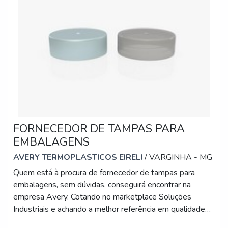
quadrada de plástico que garante o que há de melhor na
atualidade.Não obstante, quando falamos em frasco para
óleo lubrificante, é importante buscar uma empresa que
tenha produtos e serviços com ótima qualidade e
excelente custo-benefício, detalhes primordiais que são
deixados de lado por muitas empresas que não focam na
fidelização do cliente.É importante lembrar que o
produto deve sempre ser adquirido com companhias
especializadas no segmento. Esse tipo de cuidado ajuda
a garantir a qualidade e durabilidade dos materiais, além
FORNECEDOR DE TAMPAS PARA
de evitar prejuízos com substituições frequentes de
EMBALAGENS
produtos que não cumprem com suas funções
AVERY TERMOPLASTICOS EIRELI
/ VARGINHA - MG
adequadamente. Assim, é possível poupar gastos
desnecessários.Existem diversos motivos para a IGP
Quem está à procura de fornecedor de tampas para
Indústria de Garrafas Pet ter se tornado destaque
embalagens, sem dúvidas, conseguirá encontrar na
quando pensamos em uma empresa que entrega
empresa Avery. Cotando no marketplace Soluções
confiança e produtos de qualidade. Alguns desses
Industriais e achando a melhor referência em qualidade
motivos são: Atendimento personalizado; Profissionais
do mercado.É importante lembrar que o produto deve