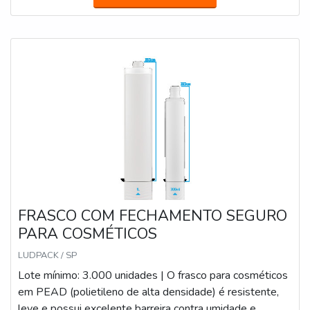
growler e garrafas, disponibilizando tudo que há de mais
atual para garantir a qualidade final para cada cliente.Sem
trocar o foco sobre fabricante de tampas plásticas preço
acessível, é importante buscar uma empresa que tenha
produtos e serviços com ótima qualidade e excelente
custo-benefício, pontos importantes que ficam de fora no
planejamento de empresas que visam apenas o lucro,
deixando a desejar nos outros fatores.Existem muitas
formas diferentes de demonstrar conhecimento e
autoridade em sua área de atuação. Abaixo os motivos
pelos quais a Macpet é referência quando procurar por
fabricante de tampas plásticas preço justo:
FRASCO COM FECHAMENTO SEGURO
Colaboradores capacitados; Profissionais com vasta
PARA COSMÉTICOS
experiência na área; Trabalhadores de alta qualidade;
Diversas certificações, dentre elas, ISO9001 e CIF –
LUDPACK / SP
(Embalagens para contato com Alimentos junto a
Lote mínimo: 3.000 unidades | O frasco para cosméticos
Vigilância Sanitária); Máquinas modernas; Equipamentos
em PEAD (polietileno de alta densidade) é resistente,
de última geração. EFICIÊNCIA E QUALIDADE
leve e possui excelente barreira contra umidade e