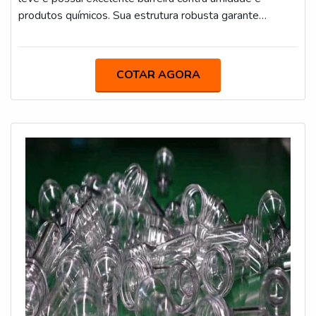
COMPROVADAApenas na Macpet sempre tem a
produtos químicos. Sua estrutura robusta garante
solução mais buscada na área de fabricante de tampas
durabilidade e segurança no armazenamento de cremes,
plásticas preço acessível. São diversas opções de itens
loções e géis, sendo compatível com diferentes tipos de
oferecidos, como growler e garrafas.É conhecida por ser
tampas e válvulas. Possuímos diversos modelos.
comprometida com os serviços e responsável,
COTAR AGORA
características possíveis pelo fato de a empresa ter
diversas certificações, dentre elas, ISO9001 e CIF –
(Embalagens para contato com Alimentos junto a
Vigilância Sanitária) e matérias-primas com laudos de
ANVISA/FDA. Tudo isso, unido a um time de
colaboradores capacitados e profissionais com vasta
experiência na área, garantem o sucesso de cada cliente
de ponta a ponta.Aproveite a visita para acessar o nosso
site e saber mais sobre a empresa, os serviços e
produtos. Se preferir, entre em contato com um dos
nossos consultores e solicite um orçamento!