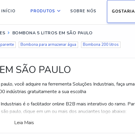
INÍCIO
PRODUTOS
SOBRE NÓS
GOSTARIA
ES
BOMBONA 5 LITROS EM SÃO PAULO
sparente
Bombona para armazenar água
Bombona 200 litros
 EM SÃO PAULO
aulo, você adquire na ferrementa Soluções Industriais, faça uma
0 indústrias gratuitamente a sua escolha
dustriais é o facilitador online B2B mais interativo do ramo. Pa
são paulo, clique em um ou mais dos anuciantes logo abaixo:
Leia Mais