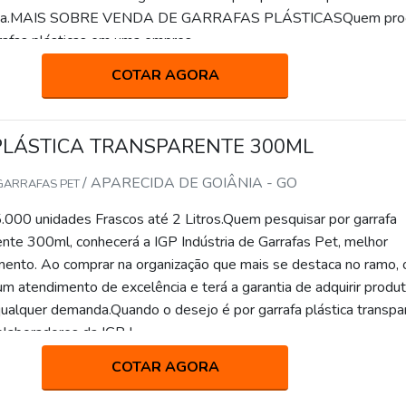
nda.MAIS SOBRE VENDA DE GARRAFAS PLÁSTICASQuem pro
rafas plásticas em uma empres...
COTAR AGORA
PLÁSTICA TRANSPARENTE 300ML
/ APARECIDA DE GOIÂNIA - GO
 GARRAFAS PET
.000 unidades Frascos até 2 Litros.Quem pesquisar por garrafa
ente 300ml, conhecerá a IGP Indústria de Garrafas Pet, melhor
nto. Ao comprar na organização que mais se destaca no ramo, 
um atendimento de excelência e terá a garantia de adquirir produ
ualquer demanda.Quando o desejo é por garrafa plástica transpa
laboradores da IGP I...
COTAR AGORA