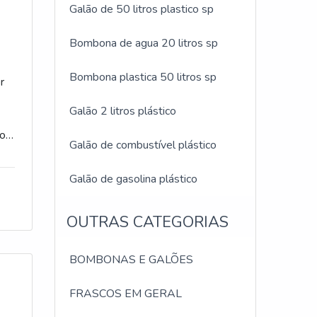
Galão de 50 litros plastico sp
Bombona de agua 20 litros sp
or
os
Bombona plastica 50 litros sp
r
 os
Galão 2 litros plástico
io
Galão de combustível plástico
ar
ra
Galão de gasolina plástico
 em
ue
OUTRAS CATEGORIAS
car
BOMBONAS E GALÕES
FRASCOS EM GERAL
e