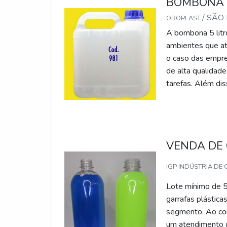
BOMBONA 5
/ SÃO
OROPLAST
A bombona 5 litr
ambientes que at
o caso das empre
de alta qualidade
tarefas. Além di
praticidade na tr
empresa.INFO
VENDA DE 
IGP INDÚSTRIA DE
Lote mínimo de 5
garrafas plástica
segmento. Ao com
um atendimento d