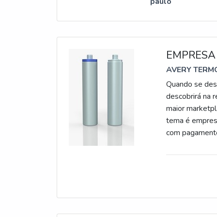
paulo
EMPRESA
AVERY TERMO
Quando se dese
descobrirá na 
maior marketpl
tema é empresa
com pagamen
PARA COSMÉTIC
excelência em 
aos clientes um
as atividades;
que superem po
diversas necess