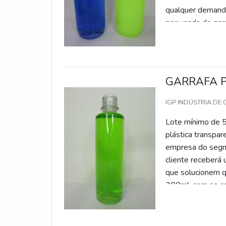
qualquer dema
por venda de gar
GARRAFA 
IGP INDÚSTRIA DE
Lote mínimo de 5
plástica transpar
empresa do segme
cliente receberá 
que solucionem q
300ml, com os co