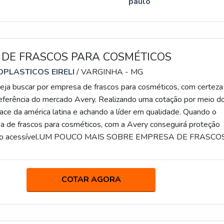
paulo
 DE FRASCOS PARA COSMÉTICOS
PLASTICOS EIRELI
/ VARGINHA - MG
ja buscar por empresa de frascos para cosméticos, com certeza
referência do mercado Avery. Realizando uma cotação por meio d
ace da américa latina e achando a líder em qualidade. Quando o
 de frascos para cosméticos, com a Avery conseguirá proteção
to acessível.UM POUCO MAIS SOBRE EMPRESA DE FRASCO
OSHá muitas maneiras eficientes de demonstrar competênci
sua área de atuação. A Avery canaliza sua energia em proporcion
a estrutura com: Escritório de alta qualidade onde são realizada
COTAR AGORA
 Tecnologias, técnicas, treinamentos e reciclagem de conhecimen
ssíveis dificuldades; Catálogo amplo de produtos para as mais
idades. Tudo para se certificar que se tenha frascos para