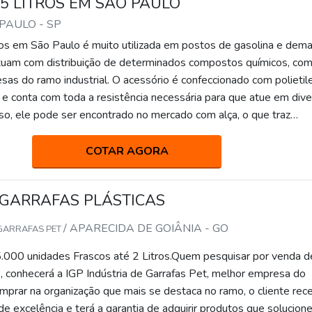
 LITROS EM SÃO PAULO
 PAULO - SP
os em São Paulo é muito utilizada em postos de gasolina e dema
uam com distribuição de determinados compostos químicos, co
sas do ramo industrial. O acessório é confeccionado com polietil
 e conta com toda a resistência necessária para que atue em div
sso, ele pode ser encontrado no mercado com alça, o que traz
ansferência do recipiente pelas dependências da
RMAÇÕES ADICION
COTAR AGORA
GARRAFAS PLÁSTICAS
/ APARECIDA DE GOIÂNIA - GO
 GARRAFAS PET
.000 unidades Frascos até 2 Litros.Quem pesquisar por venda d
s, conhecerá a IGP Indústria de Garrafas Pet, melhor empresa do
prar na organização que mais se destaca no ramo, o cliente rec
e excelência e terá a garantia de adquirir produtos que solucio