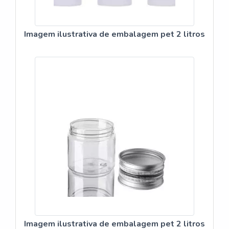
custo-benefício. Ainda focando em frasco cosmético de
plastico, é importante buscar uma empresa que tenha
produtos e serviços com ótima qualidade e excelente
Imagem ilustrativa de embalagem pet 2 litros
custo-benefício, detalhes que passam despercebidos e
podem gerar prejuízo futuros para os clientes.Isso tudo é
a razão pela qual a Avery é inovadora no segmento de
termoplásticos e congêneres. O objetivo é disponibilizar
sempre a qualidade final para fidelização do cliente com
parcerias duradouras. Conta com um time de
colaboradores proativos que estão esperando seu
contato para tirar todas as suas dúvidas e melhor
atender.MAIS INFORMAÇÕES INTERESSANTES
SOBRE A ORGANIZAÇÃOSomente na Avery é
possível encontrar a solução para quem busca
termoplásticos e congêneres. Os clientes encontram
itens como frascos para cosméticos e tampas para potes
com ótima qualidade e precisão.Garantimos a satisfação
dos clientes através de um atendimento singular, por
Imagem ilustrativa de embalagem pet 2 litros
meio de profissionais treinados e altamente qualificados.