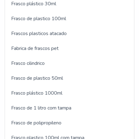
Frasco plástico 30ml
tem sido preferência no segmento pela seriedade e
qualidade, que garantem o sucesso dos clientes de
Frasco de plastico 100ml
ponta a ponta.
Frascos plasticos atacado
Fabrica de frascos pet
Frasco cilindrico
Frasco de plastico 50ml
Frasco plástico 1000ml
Frasco de 1 litro com tampa
Frasco de polipropileno
Frasco plastico 100ml com tampa