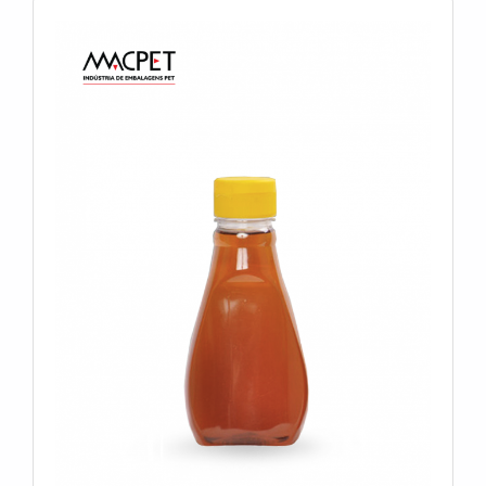
diversos ramos.ALGUNS DETALHES SOBRE
FRASCO 500MLA IGP Indústria de Garrafas Pet
foca sua estratégia em proporcionar aos clientes
uma estrutura com escritório de alta qualidade onde
são realizadas as atividades e estrutura suficiente
para atender todas as demandas, tudo para garantir
frasco 500ml com proteção.Há muitas maneiras
eficientes de uma companhia demonstrar
competência, excelência e destaque em sua área de
atuação. A IGP Indústria de Garrafas Pet se mostra
referência por ter: Colaboradores eficientes;
Atendimento personalizado; Amplo estoque de
produtos; Ótimo preço.Sem trocar o foco sobre
frasco 500ml, deve-se descartar empresas que não
tenham produtos e serviços com ótima qualidade e
assertividade, pontos importantes que ficam de fora
no planejamento de empresas que visam apenas o
lucro, deixando a desejar nos outros fatores.É por
esta razão que a IGP Indústria de Garrafas Pet é