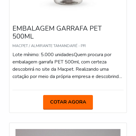
EMBALAGEM GARRAFA PET
500ML
MACPET / ALMIRANTE TAMANDARÉ - PR
Lote mínimo: 5.000 unidadesQuem procura por
embalagem garrafa PET 500ml, com certeza
descobrirá no site da Macpet. Realizando uma
cotação por meio da própria empresa e descobrindo
a sofisticação, qualidade e preço justo em um só
lugar. Quando a questão é embalagem garrafa PET
500ml, com a Macpet poderá encontrar eficiência
COTAR AGORA
com excelente custo-benefício.MAIS SOBRE
EMBALAGEM GARRAFA PET 500MLHá muitas
maneiras eficientes de demonstrar competência e
excelência em sua área de atuação. A Macpet
centraliza seus esforços em criar aos parceiros uma