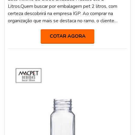
Litros.Quem buscar por embalagem pet 2 litros, com
certeza descobrirá na empresa IGP. Ao comprar na
organização que mais se destaca no ramo, o cliente
receberá um atendimento de excelência e terá a garantia
de adquirir produtos que solucionem qualquer
COTAR AGORA
demanda.ALGUNS DETALHES SOBRE EMBALAGEM
PET 2 LITROSSe alguém pesquisar embalagem pet 2
litros em uma empresa inovadora, chega até a IGP. Com
gr...