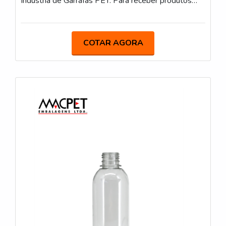
Indústria de Garrafas PET. Para receber produtos
que atendem qualquer necessidade, o cliente deve
escolher uma organização que se destaque por um
bom suporte pré-venda e tenha ampla experiência
COTAR AGORA
no ramo.DIFERENCIAIS IMPORTANTES DE
GARRAFA DESCARTÁVEL 300MLQuem procura
por garrafa descartável 300ml em uma empresa
inovadora, descobre o site da IGP Indústria de
Garrafas PET. É possível encontrar embalagem pet
2 litros e frasco para medicamentos, garantindo a
satisfação da venda à entrega final, com foco total
na qualidade.Sem trocar o foco sobre garrafa
descartável 300ml, mais do que visar apenas
lucratividade, deve oferecer produtos e serviços que
tenham ótima qualidade e excelente custo-benefício,
características simples, mas que mostram o
comprometimento da empresa com seus clientes.É
importante lembrar que o produto deve sempre ser
adquirido com companhias especializadas no