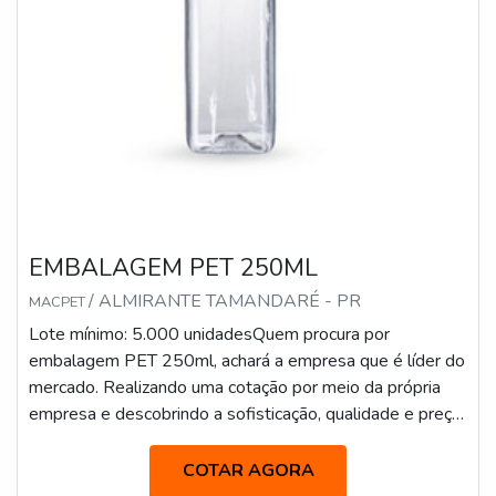
EMBALAGEM PET 250ML
/ ALMIRANTE TAMANDARÉ - PR
MACPET
Lote mínimo: 5.000 unidadesQuem procura por
embalagem PET 250ml, achará a empresa que é líder do
mercado. Realizando uma cotação por meio da própria
empresa e descobrindo a sofisticação, qualidade e preço
justo em um só lugar. Quando o tema é embalagem PET
250ml, com os profissionais especializados da Macpet
COTAR AGORA
obterá ótima qualidade com embalagens para diversos