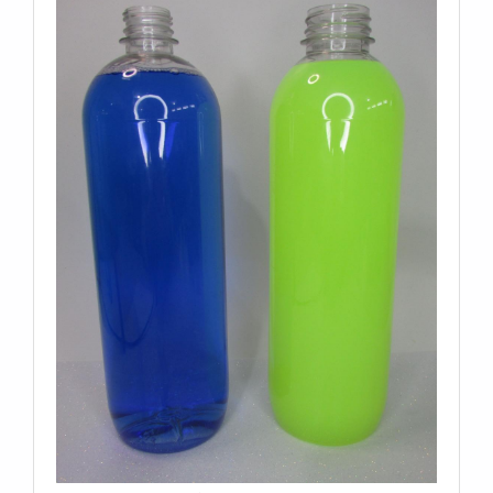
estrutura com: Tecnologia de ponta; Diversas
certificações, dentre elas, ISO9001 e CIF –
(Embalagens para contato com Alimentos junto a
Vigilância Sanitária); Equipamentos de última
geração. Tudo para garantir embalagem garrafa PET
500ml com ótima qualidade. Sem trocar o foco
sobre embalagem garrafa PET 500ml, mais do que
visar apenas lucratividade, deve oferecer produtos e
serviços que tenham ótima qualidade e eficiência,
características simples, mas que mostram o
comprometimento da empresa com seus clientes.É
por estes motivos que a Macpet é inovadora quando
se explora o segmento de embalagens PET. A
empresa objetiva sempre a melhor opção para o
cliente final. Na organização é possível encontrar
uma equipe com colaboradores capacitados que
estão esperando seu contato para tirar todas as
suas dúvidas e melhor atender.GARANTIA E