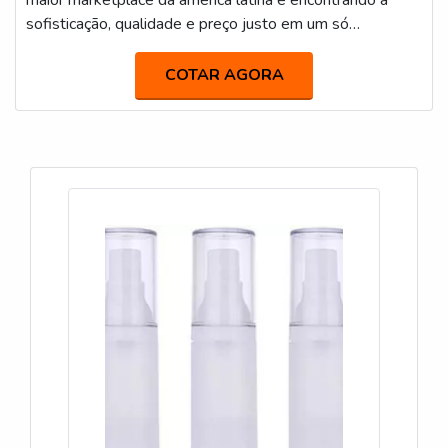
sofisticação, qualidade e preço justo em um só
lugar.Quando a temática é frasco cosmético de plastico,
com os profissionais da Avery poderá encontrar
COTAR AGORA
excelente custo-benefício com soluções para valorizar os
produtos dos clientes.É importante lembrar que o
produto deve sempre ser adquirido com empresas
especializadas no segmento. Esse tipo de cuidado ajuda
a garantir a qualidade e durabilidade dos materiais, além
de evitar prejuízos com substituições frequentes de
produtos ineficazes. Assim, é possível poupar gastos
desnecessários.UM POUCO MAIS SOBRE FRASCO
COSMÉTICO DE PLASTICOHá muitas maneiras
eficientes de demonstrar competência e excelência em
sua área de atuação. A Avery foca seus esforços em
produzir uma estrutura com: Tecnologia de ponta;
Escritório de alta qualidade onde são realizadas as
atividades; Equipamentos de última geração. Tudo para
oferecer frasco cosmético de plastico com excelente