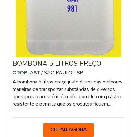
BOMBONA 5 LITROS PREÇO
OROPLAST
/ SÃO PAULO - SP
A bombona 5 litros preço justo é uma das melhores
maneiras de transportar substâncias de diversos
tipos, pois o acessório é confeccionado com plástico
resistente e permite que os produtos fiquem
armazenados de forma correta por um longo período.
Além disso, o objeto contém uma tampa para
garantir que a movimentação dos insumos seja feita
COTAR AGORA
de forma segura. No geral, ela é muito utilizada por