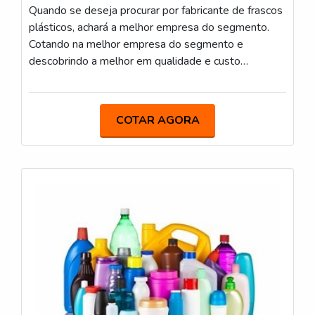
Quando se deseja procurar por fabricante de frascos
plásticos, achará a melhor empresa do segmento.
Cotando na melhor empresa do segmento e
descobrindo a melhor em qualidade e custo
benefício.É importante lembrar que o produto deve
sempre ser adquirido com empresas especializadas
no segmento. Esse tipo de cuidado ajuda a garantir a
COTAR AGORA
qualidade e durabilidade dos materiais, além de
evitar prejuízos com substituições frequentes de
produtos que não cumprem com suas funções
adequadamente. Assim, é possível poupar gastos
desnecessários.UM POUCO MAIS SOBRE
FABRICANTE DE FRASCOS PLÁSTICOSQuem
está à procura de fabricantes de frascos plásticos
segura, encontra o site da Macpet. Empresa
especializada em frascos e potes, focando em
tecnologia e desenvolvimento no que gera resultado
ao cliente.Ainda tratando-se de fabricante de
frascos plásticos, é importante buscar uma empresa