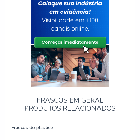
pet 2 litros e garrafa quadrada de plástico com ótima
qualidade e proteção.Para uma maior satisfação dos
clientes, a empresa busca investir nos melhores
profissionais do mercado, e em instalações
modernas, garantindo assim, confiabilidade e boa
cotação no mercado.A IGP é uma empresa que tem
se destacado no segmento pela idoneidade em tudo
que faz, o que comprova sua essência de trazer o
melhor aos clientes no mercado.
FRASCOS EM GERAL
PRODUTOS RELACIONADOS
Frascos de plástico