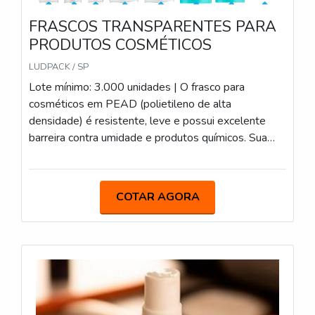
FRASCOS TRANSPARENTES PARA
PRODUTOS COSMÉTICOS
LUDPACK / SP
Lote mínimo: 3.000 unidades | O frasco para
cosméticos em PEAD (polietileno de alta
densidade) é resistente, leve e possui excelente
barreira contra umidade e produtos químicos. Sua
estrutura robusta garante durabilidade e segurança
no armazenamento de cremes, loções e géis, sendo
compatível com diferentes tipos de tampas e
COTAR AGORA
válvulas. Possuímos diversos modelos.