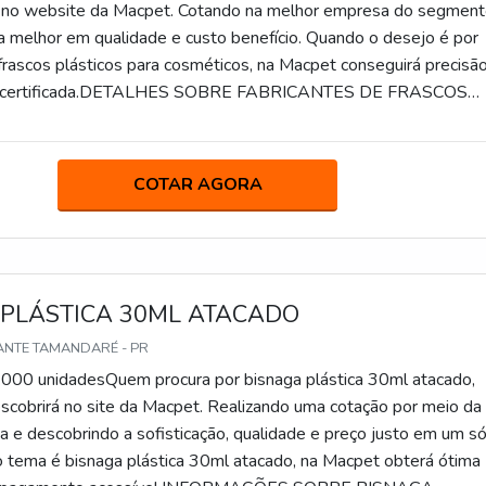
á no website da Macpet. Cotando na melhor empresa do segmen
a melhor em qualidade e custo benefício. Quando o desejo é por
 frascos plásticos para cosméticos, na Macpet conseguirá precisã
e certificada.DETALHES SOBRE FABRICANTES DE FRASCOS
RA COSMÉTICOSHá muitas maneiras eficientes de demonstra
excelência em sua área de atuação. A Macpet centraliza sua ener
r aos clientes uma estrutura com: Escritório de alta qualidade o
COTAR AGORA
 as atividades; Máquinas modernas; Tecnologia de ponta. Tudo is
fabricante de frascos plásticos para cosméticos com proteção. Ai
ricantes de frascos plásticos para cosméticos, deve-se descarta
ão tenham produtos e serviços com ótima qualidade e excelent
o, pequenos detalhes, mas de grande valia para saber a procedên
 PLÁSTICA 30ML ATACADO
 empresa.Tudo isso e muito mais são os motivos pelos quais a
ANTE TAMANDARÉ - PR
rometida com os serviços quando explanamos o segmento de
.000 unidadesQuem procura por bisnaga plástica 30ml atacado,
. O objetivo é disponibilizar sempre a qualidade final para
scobrirá no site da Macpet. Realizando uma cotação por meio da
 cliente com parcerias duradouras. Tem uma equipe com especialis
a e descobrindo a sofisticação, qualidade e preço justo em um s
ue estão esperando seu contato para tirar todas as suas dúvidas 
o tema é bisnaga plástica 30ml atacado, na Macpet obterá ótima
der.A EMPRESA MAIS QUALIFICADA DO SEGMENTOSomente 