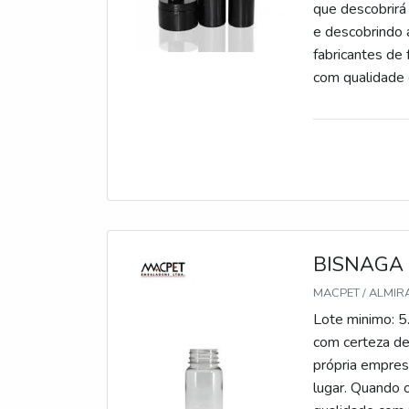
que descobrir
e descobrindo 
fabricantes de
com qualidad
PLÁSTICOS PA
competência e 
em proporciona
são realizadas
para oferecer 
focando em fab
empresas que n
custo-benefíci
BISNAGA
e seriedade da
MACPET / ALMIR
Macpet é comp
Lote minimo: 5
embalagens PET
com certeza de
fidelização do
própria empres
certificados q
lugar. Quando 
melhor aten