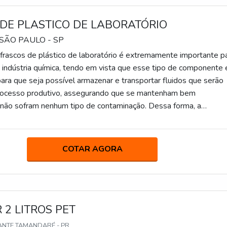
e e proteção.Se diferenciando dentro de seu segmento, a empre
iona um atendimento cuidadoso e objetivam a satisfação do
DE PLASTICO DE LABORATÓRIO
pet é uma empresa que tem sido apontada de forma positiva no
 idoneidade em tudo que faz, onde garantem uma entrega de
 SÃO PAULO - SP
ponta a ponta.
o frascos de plástico de laboratório é extremamente importante p
indústria química, tendo em vista que esse tipo de componente 
para que seja possível armazenar e transportar fluidos que serão
processo produtivo, assegurando que se mantenham bem
não sofram nenhum tipo de contaminação. Dessa forma, a
sses recipientes é enorme para proporcionar a segurança e prote
sumos, principalmente em segme
COTAR AGORA
2 LITROS PET
ANTE TAMANDARÉ - PR