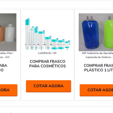
rafas Pet
/
LUDPACK
/ SP
IGP Indústria de Garrafa
nia - GO
Aparecida de Goiânia 
COMPRAR FRASCO
ARA
COMPRAR FRA
PARA COSMÉTICOS
OO
PLÁSTICO 1 LI
COTAR AGORA
GORA
COTAR AGO