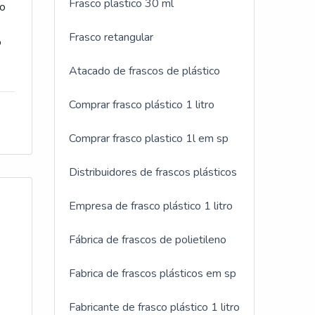
Frasco plastico 30 ml
to
Frasco retangular
o
Atacado de frascos de plástico
r
gia
Comprar frasco plástico 1 litro
nde
so
Comprar frasco plastico 1l em sp
nda
r
Distribuidores de frascos plásticos
e
cia
Empresa de frasco plástico 1 litro
Fábrica de frascos de polietileno
tas
Fabrica de frascos plásticos em sp
ó
e
na
Fabricante de frasco plástico 1 litro