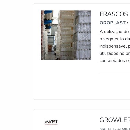
ótima qualidad
também proporc
FRASCOS 
cliente. A Mac
segmento pela
OROPLAST
/
excelência de 
A utilização d
o segmento da 
indispensável 
utilizados no 
conservados e 
importância de
de diversos in
GROWLER 
MACPET / ALMIR