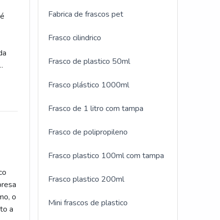
Fabrica de frascos pet
 é
Frasco cilindrico
da
Frasco de plastico 50ml
Frasco plástico 1000ml
utura
Frasco de 1 litro com tampa
tenha
Frasco de polipropileno
stria
com
Frasco plastico 100ml com tampa
itas
co
Frasco plastico 200ml
presa
s e
mo, o
es. Na
Mini frascos de plastico
to a
stão