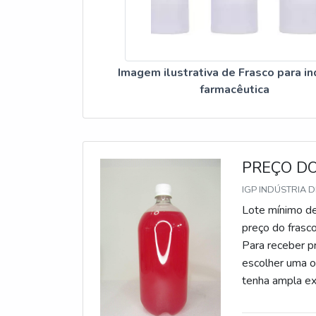
Imagem ilustrativa de Frasco para in
farmacêutica
PREÇO DO
IGP INDÚSTRIA D
Lote mínimo de
preço do frasco
Para receber p
escolher uma 
tenha ampla ex
plástico 1l, c
para indústr