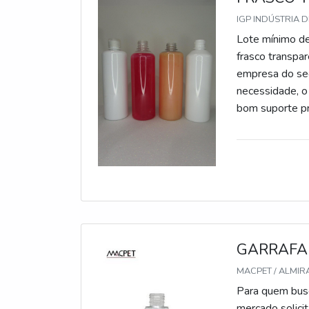
objetivo de tr
melhor destaqu
IGP INDÚSTRIA D
através do inv
Lote mínimo de
experientes.A
frasco transpa
seriedade e qu
empresa do se
no mercado.
necessidade, o
bom suporte p
FRASCO TRANS
transparente 
a IGP Indústria
tampa flip top
trocar o foco 
lucratividade,
precisão, cara
empresa com se
GARRAFA
adquirido com 
MACPET / ALMIR
ajuda a garanti
Para quem busc
com substitui
mercado solici