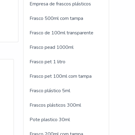
S
Empresa de frascos plásticos
Frasco 500ml com tampa
Frasco de 100ml transparente
ramo,
a
Frasco pead 1000ml
very
que
Frasco pet 1 litro
Frasco pet 100ml com tampa
Frasco plástico 5ml
Frascos plásticos 300ml
Pote plastico 30ml
Frasco 200ml com tampa