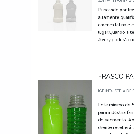
AVERY TERMOPLAST
Buscando por fra
altamente qualif
américa latina e 
lugar.Quando a te
Avery poderá enc
produtos dos 
FARMACÊUTICAHá 
excelência em su
com: Escritório d
FRASCO PA
respeito à vida e
frasco para indús
IGP INDÚSTRIA DE
farmacêutica, de
ótima qualidade 
Lote mínimo de 5
empresas que não
para indústria fa
comprometida co
do segmento. Ao 
congêneres. O obj
cliente receberá
organização é pos