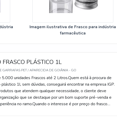
dústria
Imagem ilustrativa de Frasco para indústria
farmacêutica
 FRASCO PLÁSTICO 1L
E GARRAFAS PET / APARECIDA DE GOIÂNIA - GO
 5.000 unidades Frascos até 2 Litros.Quem está à procura de
 plástico 1l, sem dúvidas, conseguirá encontrar na empresa IGP.
rodutos que atendem qualquer necessidade, o cliente deve
organização que se destaque por um bom suporte pré-venda e
periência no ramo.Quando o interesse é por preço do frasco
om a IGP o cliente obterá ótima qualidade e as melhores soluções
ias de diversos ramos.DIFERENCIAIS IMPORTANTES DE PREÇO