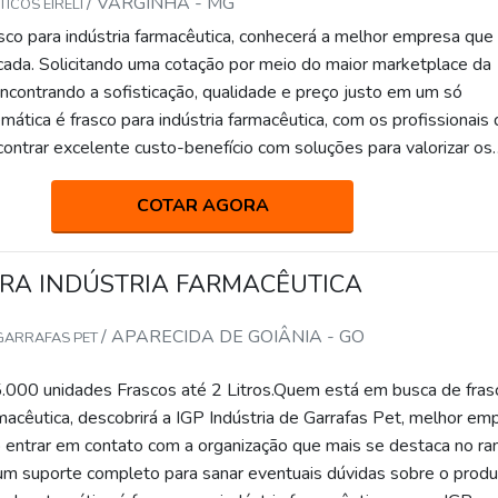
/ VARGINHA - MG
ICOS EIRELI
sco para indústria farmacêutica, conhecerá a melhor empresa que
icada. Solicitando uma cotação por meio do maior marketplace da
encontrando a sofisticação, qualidade e preço justo em um só
mática é frasco para indústria farmacêutica, com os profissionais 
ontrar excelente custo-benefício com soluções para valorizar os
clientes.UM POUCO MAIS SOBRE FRASCO PARA INDÚSTRIA
muitas maneiras eficientes de demonstrar competência e
COTAR AGORA
a área de atuação. A Avery foca sua estratégia em criar uma estr
e alta qualidade onde são realizadas as atividades; Cuidados e
RA INDÚSTRIA FARMACÊUTICA
 ao planeta; Tecnologia de ponta. Tudo isso para garantir que se 
tria farmacêutica com proteção. Ainda focando em frasco para indú
/ APARECIDA DE GOIÂNIA - GO
 GARRAFAS PET
ve-se descartar empresas que não tenham produtos e serviços 
e proteção, detalhes primordiais que são deixados de lado por mu
.000 unidades Frascos até 2 Litros.Quem está em busca de fras
 focam na fidelização do cliente.É por tudo isso que a Avery é
rmacêutica, descobrirá a IGP Indústria de Garrafas Pet, melhor em
m os serviços quando exploramos o segmento de termoplástico
entrar em contato com a organização que mais se destaca no ra
etivo é garantir o que há de melhor na atualidade para os client
 um suporte completo para sanar eventuais dúvidas sobre o produ
sível encontrar uma equipe com profissionais certificados que e