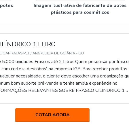
 potes
Imagem ilustrativa de fabricante de potes
plásticos para cosméticos
ILÍNDRICO 1 LITRO
E GARRAFAS PET / APARECIDA DE GOIÂNIA - GO
 5.000 unidades Frascos até 2 Litros.Quem pesquisar por frasco
tro, com certeza descobrirá na empresa IGP. Para receber produtos
alquer necessidade, o cliente deve escolher uma organização q
r um bom suporte pré-venda e tenha ampla experiência no
NFORMAÇÕES RELEVANTES SOBRE FRASCO CILÍNDRICO 1
 à procura de frasco cilíndrico 1 litro em uma empresa
om seus serviços, acha o site da IGP. Com grande know-how
lagem pet 2 litros e frasco para medicamentos, a companhia vi
COTAR AGORA
ade final para a fidelização do cliente.Ainda tratando-se de fras
tro, na essência da empresa, a mesma deve prezar pelos produtos 