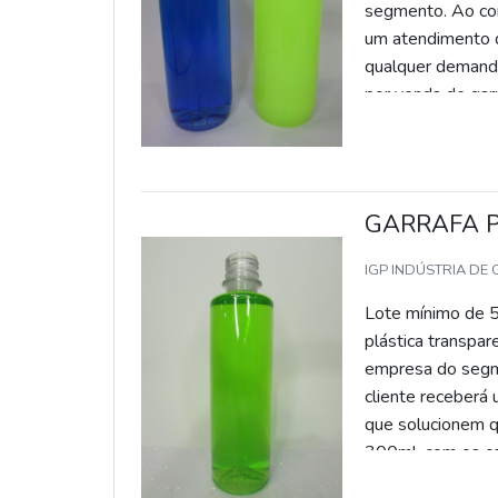
segmento. Ao com
um atendimento d
qualquer dema
por venda de gar
GARRAFA 
IGP INDÚSTRIA DE
Lote mínimo de 5
plástica transpar
empresa do segme
cliente receberá 
que solucionem q
300ml, com os co