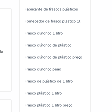
 no
Fabricante de frascos plásticos
com
Fornecedor de frasco plástico 1l
a
es
Frasco cilindrico 1 litro
 a
Frasco cilíndrico de plástico
da
Frasco cilíndrico de plástico preço
s
Frasco cilindrico pead
a
tem
Frasco de plástico de 1 litro
a
uma
s,
Frasco plástico 1 litro
e
Frasco plástico 1 litro preço
e