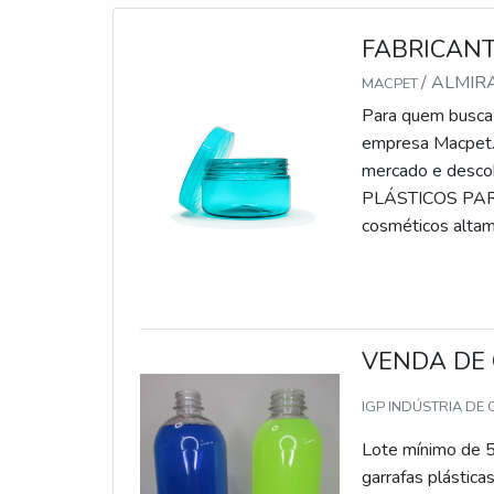
FABRICANT
/ ALMI
MACPET
Para quem busca 
empresa Macpet. 
mercado e desco
PLÁSTICOS PARA 
cosméticos altam
clientes frascos 
VENDA DE 
IGP INDÚSTRIA DE
Lote mínimo de 5
garrafas plástica