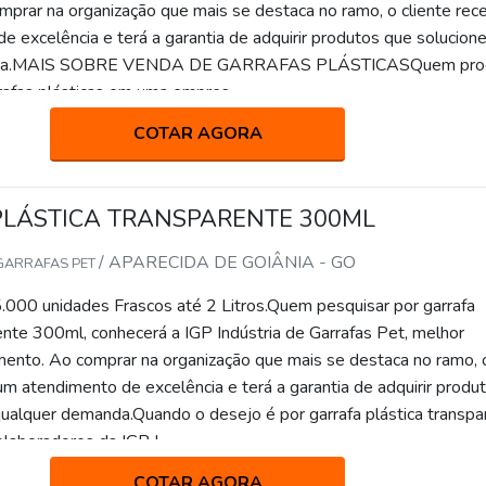
prar na organização que mais se destaca no ramo, o cliente rec
e excelência e terá a garantia de adquirir produtos que solucio
nda.MAIS SOBRE VENDA DE GARRAFAS PLÁSTICASQuem pro
rafas plásticas em uma empres...
COTAR AGORA
PLÁSTICA TRANSPARENTE 300ML
/ APARECIDA DE GOIÂNIA - GO
 GARRAFAS PET
.000 unidades Frascos até 2 Litros.Quem pesquisar por garrafa
ente 300ml, conhecerá a IGP Indústria de Garrafas Pet, melhor
nto. Ao comprar na organização que mais se destaca no ramo, 
um atendimento de excelência e terá a garantia de adquirir produ
ualquer demanda.Quando o desejo é por garrafa plástica transpa
laboradores da IGP I...
COTAR AGORA