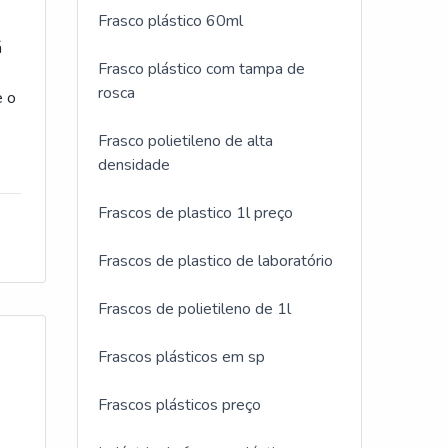
e
Frasco plástico 60ml
com
á
Frasco plástico com tampa de
rosca
e o
.
ca
Frasco polietileno de alta
densidade
EM
Frascos de plastico 1l preço
te
m
Frascos de plastico de laboratório
da
os
s
e
Frascos de polietileno de 1l
Frascos plásticos em sp
 é
que
Frascos plásticos preço
os