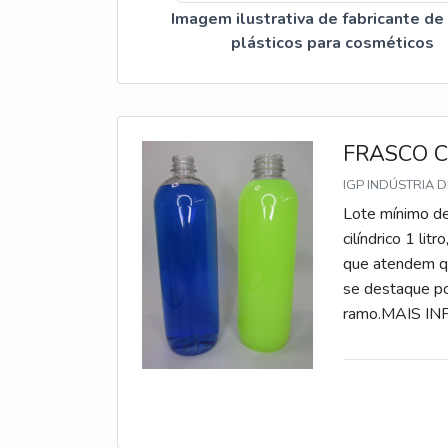
Imagem ilustrativa de fabricante de
plásticos para cosméticos
FRASCO C
IGP INDÚSTRIA D
Lote mínimo de
cilíndrico 1 li
que atendem qu
se destaque po
ramo.MAIS I
LITROQuem está
comprometida c
focado em emba
sempre a qualid
cilíndrico 1 li