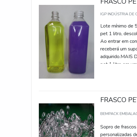
FRASCO PE
IGP INDÚSTRIA DE
Lote mínimo de 5
pet 1 litro, desc
Ao entrar em con
receberá um supo
adquirido.MAIS
pet 1 litro em um
FRASCO PE
BEMPACK EMBALA
Sopro de frascos de Pol
personalizadas d