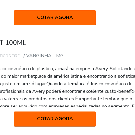
COTAR AGORA
T 100ML
/ VARGINHA - MG
ICOS EIRELI
sco cosmético de plastico, achará na empresa Avery. Solicitando
do maior marketplace da américa latina e encontrando a sofistic
o justo em um só lugar.Quando a temática é frasco cosmético de
profissionais da Avery poderá encontrar excelente custo-benefíc
a valorizar os produtos dos clientes.É importante lembrar que o
mpre ser adquirido com empresas especializadas no segmento. 
juda a garantir a qualidade e durabilidade dos materiais, além de 
COTAR AGORA
stituições frequentes de produtos ineficazes. Assim, é possível
 desnecessários.UM POUCO MAIS SOBRE FRASCO COSMÉTICO