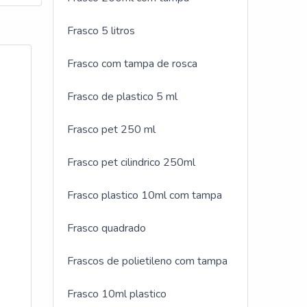
a em
Frasco 5 litros
es;
o com
Frasco com tampa de rosca
de e
Frasco de plastico 5 ml
 no
Frasco pet 250 ml
m time
Frasco pet cilindrico 250ml
suas
Frasco plastico 10ml com tampa
ca
Frasco quadrado
nais
Frascos de polietileno com tampa
ença
Frasco 10ml plastico