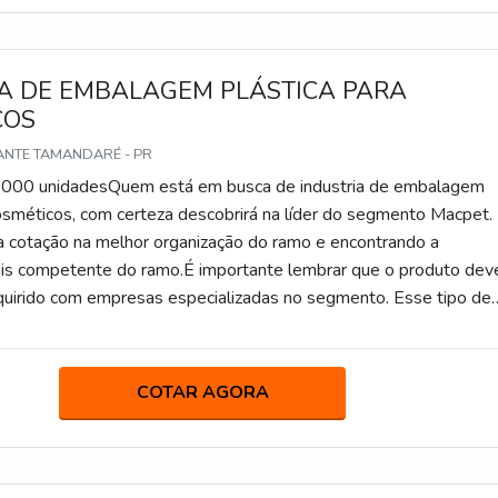
.
A DE EMBALAGEM PLÁSTICA PARA
COS
ANTE TAMANDARÉ - PR
5.000 unidadesQuem está em busca de industria de embalagem
cosméticos, com certeza descobrirá na líder do segmento Macpet.
a cotação na melhor organização do ramo e encontrando a
is competente do ramo.É importante lembrar que o produto dev
uirido com empresas especializadas no segmento. Esse tipo de
 garantir a qualidade e durabilidade dos materiais, além de evitar
substituições frequentes de produtos que não cumprem com sua
damente. Assim, é possível poupar gastos
COTAR AGORA
ios.INFORMAÇÕES SOBRE INDUSTRIA DE EMBALAGEM
A COSMÉTICOSQuem busca por industria de embalagem plást
s comprometida com os serviços, descobre o site da Macpet. A
ha com frascos e garrafas, oferecendo o que há de melhor em