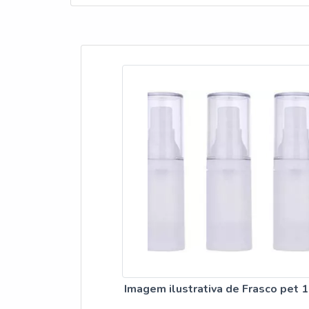
PLASTICOHá muit
sua área de atua
Tecnologia de pon
Equipamentos de 
excelente custo-
importante busca
excelente custo-
prejuízo futuros 
segmento de term
qualidade final p
de colaboradores
dúvidas e mel
ORGANIZAÇÃOSome
termoplásticos e
cosméticos e tam
satisfação dos cl
treinados e alta
Imagem ilustrativa de Frasco pet 1 
no mercado pela 