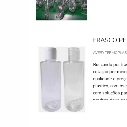
FRASCO PE
AVERY TERMOPLAST
Buscando por fra
cotação por meio 
qualidade e preç
plastico, com os 
com soluções par
produto deve se
tipo de cuidado a
prejuízos com sub
poupar gastos