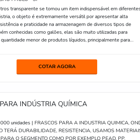
tros transparente se tornou um item indispensável em diferente
stria, o objeto é extremamente versátil por apresentar alta
resistência e praticidade na armazenagem de diversos tipos de
ém conhecidas como galões, elas são muito utilizadas para
quantidade menor de produtos líquidos, principalmente para
s elementos com segurança e eficácia.AS PRINCIPAIS VANTAG
DAS EMBALAGENS Esse modelo de embalagem é um dos ma
COTAR AGORA
PARA INDÚSTRIA QUÍMICA
 3.000 unidades | FRASCOS PARA A INDUSTRIA QUIMICA, ON
 TERÁ DURABILIDADE, RESISTENCIA, USAMOS MATERIAI
PARA O SEGMENTO COMO POR EXEMPLO PEAD, PP.