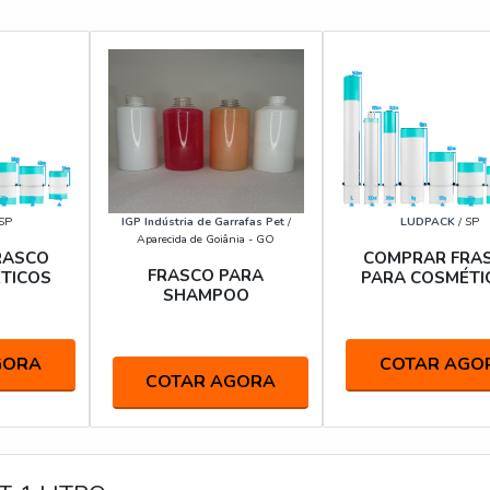
SP
IGP Indústria de Garrafas Pet
/
LUDPACK
/ SP
Aparecida de Goiânia - GO
RASCO
COMPRAR FRA
FRASCO PARA
TICOS
PARA COSMÉTI
SHAMPOO
GORA
COTAR AGO
COTAR AGORA