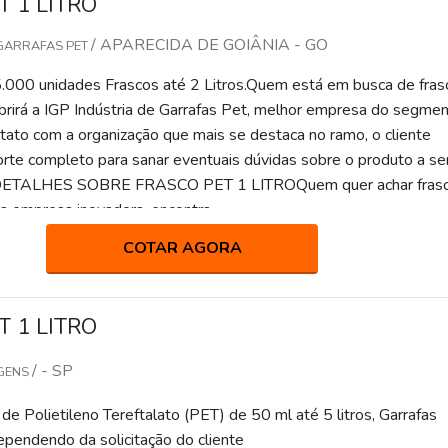
T 1 LITRO
/ APARECIDA DE GOIÂNIA - GO
 GARRAFAS PET
.000 unidades Frascos até 2 Litros.Quem está em busca de fras
obrirá a IGP Indústria de Garrafas Pet, melhor empresa do segmen
tato com a organização que mais se destaca no ramo, o cliente
rte completo para sanar eventuais dúvidas sobre o produto a se
 DETALHES SOBRE FRASCO PET 1 LITROQuem quer achar fras
a empresa inovadora, encontra...
COTAR AGORA
T 1 LITRO
/ - SP
GENS
ietileno Tereftalato (PET) de 50 ml até 5 litros, Garrafas
ependendo da solicitação do cliente