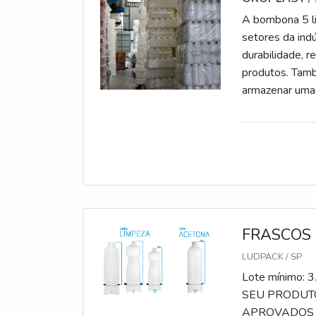
A bombona 5 li
setores da indú
durabilidade, 
produtos. Tamb
armazenar uma 
transportar o
FRASCOS 
LUDPACK / SP
Lote mínimo:
SEU PRODUTO
APROVADOS 