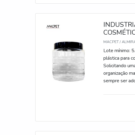
todos os clientes
INDUSTRI
COSMÉTI
MACPET / ALMIR
Lote mínimo: 
plástica para 
Solicitando um
organização ma
sempre ser adq
cuidado ajuda a
prejuízos com 
funções adequa
desnecessár
PLÁSTICA PAR
para cosmético
empresa trabal