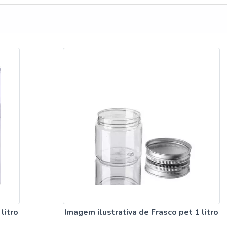
as maneiras eficientes de demonstrar competência e excelênci
ção. A Avery foca seus esforços em produzir uma estrutura com:
ta; Escritório de alta qualidade onde são realizadas as atividad
última geração. Tudo para oferecer frasco cosmético de plastic
benefício. Ainda focando em frasco cosmético de plastico, é
r uma empresa que tenha produtos e serviços com ótima qualida
benefício, detalhes que passam despercebidos e podem gerar
para os clientes.Isso tudo é a razão pela qual a Avery é inovadora
oplásticos e congêneres. O objetivo é disponibilizar sempre a
ara fidelização do cliente com parcerias duradouras. Conta com u
 proativos que estão esperando seu contato para tirar todas as 
hor atender.MAIS INFORMAÇÕES INTERESSANTES SOBRE A
nte na Avery é possível encontrar a solução para quem bus
 congêneres. Os clientes encontram itens como frascos para
pas para potes com ótima qualidade e precisão.Garantimos a
ientes através de um atendimento singular, por meio de profissio
mente qualificados. A Avery é uma empresa que tem feito a difer
litro
Imagem ilustrativa de Frasco pet 1 litro
idoneidade em tudo que faz, garantindo a melhor experiência de