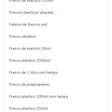
Frasco de plastico 100ml
segura, qualificações possíveis pelo fato de a
empresa possuir escritório de alta qualidade onde
Frascos plasticos atacado
são realizadas as atividades e cuidados e respeito à
vida e ao planeta. Tudo isso, somado à performance
Fabrica de frascos pet
de uma equipe de colaboradores proativos e de alta
qualidade, garante o sucesso de cada cliente de
Frasco cilindrico
ponta a ponta.
Frasco de plastico 50ml
Frasco plástico 1000ml
Frasco de 1 litro com tampa
Frasco de polipropileno
Frasco plastico 100ml com tampa
Frasco plastico 200ml