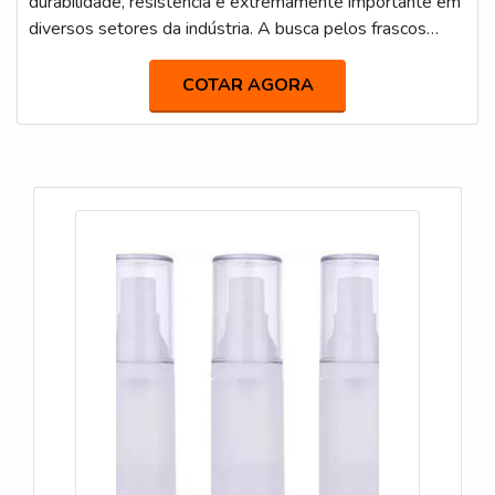
durabilidade, resistência e extremamente importante em
diversos setores da indústria. A busca pelos frascos
acontecem em razão de que eles apresentam diversos
benefícios, além de serem excelentes objetos para a
COTAR AGORA
armazenagem de todos os produtos, inclusive
substâncias químicas, sem o risco de deterioração ou de
alteração na composição do produto.PRINCIPAIS
CARACTERÍSTICAS DOS RECIPIENTES Os frasc