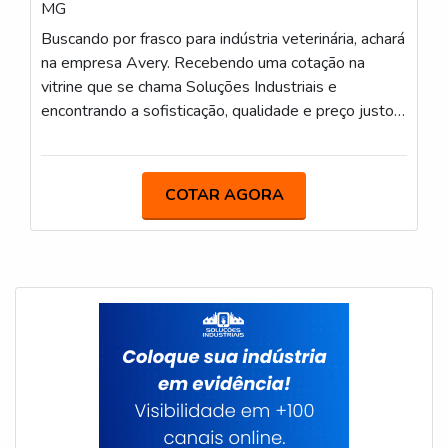
MG
Buscando por frasco para indústria veterinária, achará
na empresa Avery. Recebendo uma cotação na
vitrine que se chama Soluções Industriais e
encontrando a sofisticação, qualidade e preço justo
em um só lugar.É importante lembrar que o produto
deve sempre ser adquirido com empresas
especializadas no segmento. Esse tipo de cuidado
COTAR AGORA
ajuda a garantir a qualidade e durabilidade dos
materiais, além de evitar prejuízos com substituições
frequentes de produtos ineficazes. Assim, é possível
poupar gastos desnecessários.MAIS DETALHES
sOBRE FRASCO PARA INDÚSTRIA
VETERINÁRIASe alguém procurar por frasco para
indústria veterinária em uma empresa segura,
descobre o site da Avery. Uma empresa com alto
know-how em frascos para cosméticos e alças para
galão, oferecendo o que há de melhor no mercado
para cada cliente.Discorrendo ainda sobre frasco