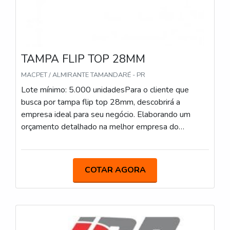
TAMPA FLIP TOP 28MM
MACPET / ALMIRANTE TAMANDARÉ - PR
Lote mínimo: 5.000 unidadesPara o cliente que
busca por tampa flip top 28mm, descobrirá a
empresa ideal para seu negócio. Elaborando um
orçamento detalhado na melhor empresa do
segmento e encontrando a líder da área de atuação.
Quando a busca é por tampa flip top 28mm, com os
profissionais especializados da Macpet obterá
COTAR AGORA
excelente custo-benefício com pagamento
acessível.OUTRAS INFORMAÇÕES SOBRE
TAMPA FLIP TOP 28MMHá muitas maneiras
eficientes de demonstrar competência e excelência
em sua área de atuação. A Macpet objetiva seus