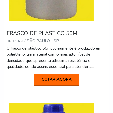
FRASCO DE PLASTICO 50ML
/ SÃO PAULO - SP
OROPLAST
O frasco de plástico 50ml comumente é produzido em
polietileno, um material com o mais alto nível de
densidade que apresenta altíssima resistência e
qualidade, sendo assim, essencial para atender a
diversos setores do mercado. Esse modelo possui uma
capacidade de armazenamento bem reduzida e é muito
COTAR AGORA
utilizado por indústrias farmacêuticas, como embalagem
de remédios, por empresas de cosméticos, que
distribuem amostras grátis de seus produtos, empresas
de aromatizantes, decorações de festas e entr