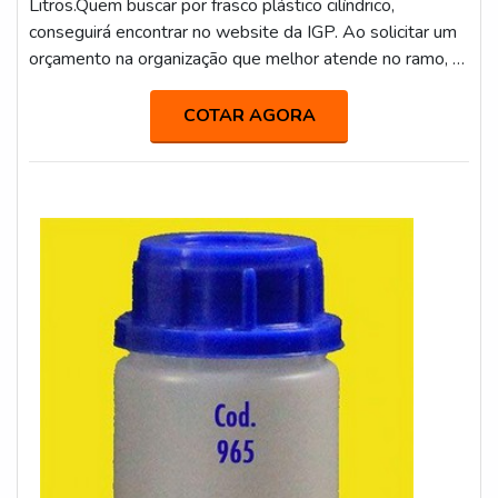
Litros.Quem buscar por frasco plástico cilíndrico,
conseguirá encontrar no website da IGP. Ao solicitar um
orçamento na organização que melhor atende no ramo, o
cliente terá acesso a produtos de primeira linha e um
suporte completo, do contato inicial ao pós-
COTAR AGORA
venda.Quando o tema é frasco plástico cilíndrico, com a
melhor mão de obra da IGP o cliente obterá ótima
qualidade e as melhores soluções...