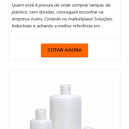
Quem está à procura de onde comprar tampas de
plástico, sem dúvidas, conseguirá encontrar na
empresa Avery. Cotando no marketplace Soluções
Industriais e achando a melhor referência em
qualidade do mercado.Quando a procura é por onde
comprar tampas de plástico, com os melhores
profissionais da Avery é possível encontrar
COTAR AGORA
assertividade com um produto final que gera
expectativa e apresenta propostas que seguem as
últimas tendências de mercado.DETALHES SOBRE
ONDE COMPRAR TAMPAS DE PLÁSTICOHá
muitas maneiras eficientes de demonstrar
competência e excelência em sua área de atuação. A
Avery foca seus esforços em criar para cada cliente
uma estrutura com: Escritório de alta qualidade
onde são realizadas as atividades; Tecnologias,
técnicas, treinamentos e reciclagem de
conhecimentos que superem possíveis dificuldades;