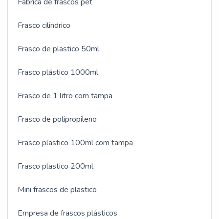
Fabrica de frascos pet
ramo, além de contar com os melhores profissionais
e instalações. Assim, conquistando a confiança e a
Frasco cilindrico
satisfação dos clientes, que são os maiores
objetivos da marca.A IGP Indústria de Garrafas Pet é
Frasco de plastico 50ml
uma empresa que tem sido apontada de forma
positiva no segmento por toda seriedade e
Frasco plástico 1000ml
qualidade, o que garante o sucesso dos clientes de
ponta a ponta.
Frasco de 1 litro com tampa
Frasco de polipropileno
Frasco plastico 100ml com tampa
Frasco plastico 200ml
Mini frascos de plastico
Empresa de frascos plásticos