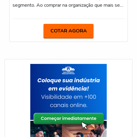
segmento. Ao comprar na organização que mais se
destaca no ramo, o cliente receberá um atendimento
de excelência e terá a garantia de adquirir produtos
que solucionem qualquer demanda.Quando o desejo
COTAR AGORA
é por tampa rollon, com a IGP Indústria de Garrafas
Pet o cliente obterá assertividade e as melhores
soluções para indústrias de diversos ramos.ALGUNS
DETALHES SOBRE TAMPA ROLLONA IGP
Indústria de Garrafas Pet canaliza seus recursos em
produzir uma estrutura para os parceiros com
escritório de alta qualidade onde são realizadas as
atividades e sede em localização privilegiada, tudo
para garantir tampa rollon com excelente custo-
benefício.Há muitas maneiras eficientes de uma
companhia demonstrar competência, excelência e
destaque em sua área de atuação. A IGP Indústria
de Garrafas Pet se mostra referência por ter:
Colaboradores eficientes; Atendimento