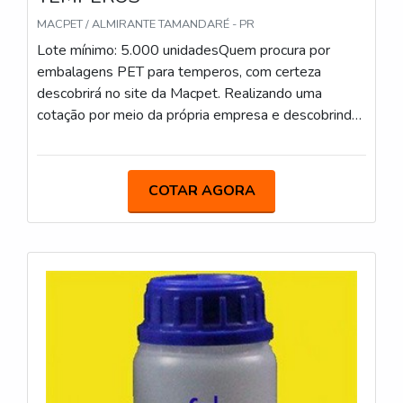
MACPET / ALMIRANTE TAMANDARÉ - PR
Lote mínimo: 5.000 unidadesQuem procura por
embalagens PET para temperos, com certeza
descobrirá no site da Macpet. Realizando uma
cotação por meio da própria empresa e descobrindo
a sofisticação, qualidade e preço justo em um só
lugar.Quando o quesito é embalagens PET para
temperos, com a melhor mão de obra da Macpet
COTAR AGORA
poderá contar com excelente custo-benefício e com
embalagens para diversos segmentos.MAIS SOBRE
EMBALAGENS PET PARA TEMPEROSHá muitas
maneiras eficientes de demonstrar competência e
excelência em sua área de atuação. A Macpet foca
sua estratégia em criar aos parceiros uma estrutura
com: Tecnologia de ponta; Diversas certificações,
dentre elas, ISO9001 e CIF – (Embalagens para
contato com Alimentos junto a Vigilância Sanitária);
Equipamentos de última geração. Tudo isso para