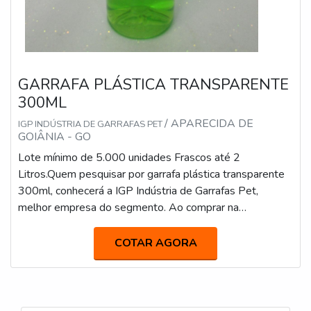
GARRAFA PLÁSTICA TRANSPARENTE
300ML
/ APARECIDA DE
IGP INDÚSTRIA DE GARRAFAS PET
GOIÂNIA - GO
Lote mínimo de 5.000 unidades Frascos até 2
Litros.Quem pesquisar por garrafa plástica transparente
300ml, conhecerá a IGP Indústria de Garrafas Pet,
melhor empresa do segmento. Ao comprar na
organização que mais se destaca no ramo, o cliente
receberá um atendimento de excelência e terá a garantia
COTAR AGORA
de adquirir produtos que solucionem qualquer
demanda.Quando o desejo é por garrafa plástica
transparente 300ml, com os colaboradores da IGP I...