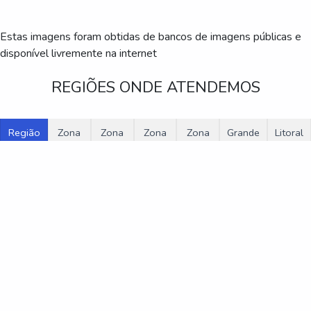
Estas imagens foram obtidas de bancos de imagens públicas e
disponível livremente na internet
REGIÕES ONDE ATENDEMOS
Região
Zona
Zona
Zona
Zona
Grande
Litoral
Central
Norte
Oeste
Sul
Leste
São
de
Paulo
São
Paulo
Bertioga
Cananéia
Caraguatatuba
Cubatão
Guarujá
Ilha Comprida
Iguape
Ilhabela
Itanhaém
Mongaguá