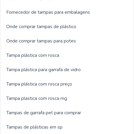
serviços e inovadora, padrões alcançados por conter
Fornecedor de tampas para embalagens
diversas certificações, dentre elas, ISO9001 e CIF –
(Embalagens para contato com Alimentos junto a
Onde comprar tampas de plástico
Vigilância Sanitária) e matérias-primas com laudos de
ANVISA/FDA. Esses fatores, somados a um time com
Onde comprar tampas para potes
colaboradores capacitados e profissionais com vasta
experiência na área, garantem a melhor experiência para
Tampa plástica com rosca
os clientes com qualidade.Aproveite a visita para acessar
o nosso site e saber mais sobre a empresa, nossos
Tampa plástica para garrafa de vidro
serviços e produtos. Se preferir, entre em contato com
um dos nossos consultores e solicite um orçamento!
Tampa plástica com rosca preço
Tampa plastica com rosca mg
Tampas de garrafa pet para comprar
Tampas de plásticas em sp