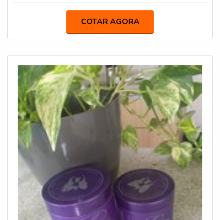
prateleiras. DESCARVAC - Qualidade farmacêutica com
um time de colaboradores proativos e especialistas
personalização para sua marca cosmética.
COTAR AGORA
certificados, fecha todo o ciclo de entrega com
excelência para toda a carteira de clientes.Aproveite a
visita para acessar o nosso site e saber mais sobre a
empresa, nossos serviços e produtos. Se preferir, entre
em contato com um dos nossos consultores e solicite
um orçamento!