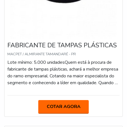
FABRICANTE DE TAMPAS PLÁSTICAS
MACPET / ALMIRANTE TAMANDARÉ - PR
Lote mínimo: 5.000 unidadesQuem está à procura de
fabricante de tampas plásticas, achará a melhor empresa
do ramo empresarial. Cotando na maior especialista do
segmento e conhecendo a líder em qualidade. Quando a
temática é fabricante de tampas plásticas, com a Macpet
poderá contar com eficiência e com embalagens para
diversos segmentos.UM POUCO MAIS SOBRE
COTAR AGORA
FABRICANTE DE TAMPAS PLÁSTICASHá muitas
maneiras eficientes de demonstrar competência e
excelência em sua área de atuação. A Macpet objetiva