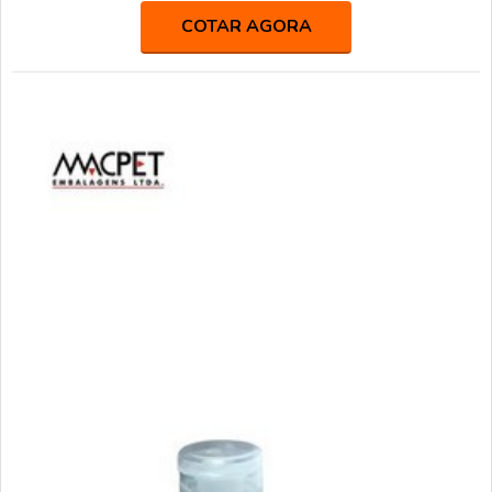
POUCO MAIS SOBRE AS TAMPAS PLÁSTICAS FLIP
COTAR AGORA
TOPHá muitas maneiras eficientes de demonstrar
competência e excelência em uma área de atuação. A Macpet
foca s...