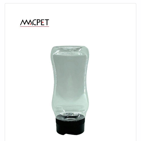
poupar gastos desnecessários.UM POUCO MAIS
SOBRE POTE PET PARA CÁPSULASQuem precisa de
pote pet em uma empresa segura, chega até a Avery. A
empresa tem em seu escopo frascos pet e tampas para
potes, focando em tecnologia e desenvolvimento no que
gera resultado ao cliente.Não obstante, quando falamos
em pote pet para cápsulas, sempre deve-se buscar uma
empresa que tenha produtos e serviços com ótima
qualidade e assertividade, detalhes que passam
despercebidos e podem gerar prejuízo futuros para os
clientes.Existem muitas formas diferentes de
demonstrar conhecimento e autoridade em sua área de
atuação. Por que a Avery é destaque quando pesquisar
por pote pet: Comprometida com os serviços;
Responsável; Altamente qualificada; Inovadora;
Segura. OUTROS DETALHES IMPORTANTES SOBRE
A EMPRESAApenas na Avery existem as melhores
variedades no segmento quando o assunto for pote pet
para cápsulas. A empresa oferece opções como frascos